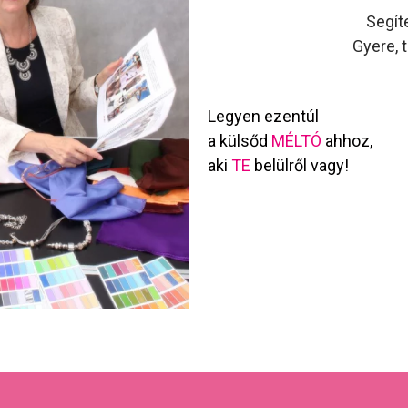
Segít
Gyere, 
Legyen ezentúl
a külsőd
MÉLTÓ
ahhoz,
aki
TE
belülről vagy!