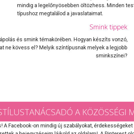
mindig a legelőnyösebben öltözhess. Minden test
típushoz megtalálod a javaslataimat.
Smink tippek
hajápolás és smink témakörében. Hogyan készíts vonzó,
at ne kövess el? Melyik színtípusnak melyek a legjobb
sminkszínei?
S STÍLUSTANÁCSADÓ A KÖZÖSSÉGI 
A Facebook-on mindig új szabályokat, érdekességeket t
ettek a bejegyzéseim lájkold az oldalam! A Pinterest ol