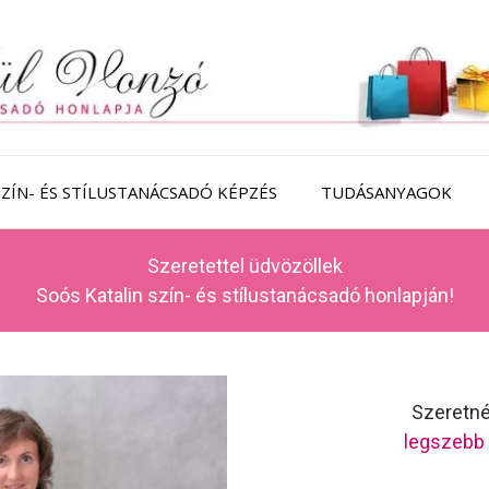
SZÍN- ÉS STÍLUSTANÁCSADÓ KÉPZÉS
TUDÁSANYAGOK
Szeretettel üdvözöllek
Soós Katalin szín- és stílustanácsadó honlapján!
Szeretné
legszebb