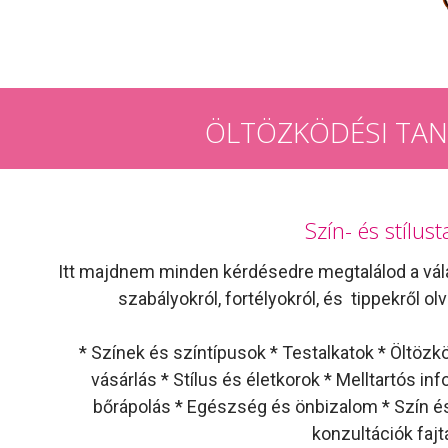
ÖLTÖZKÖDÉSI TAN
Szín- és stílu
Itt majdnem minden kérdésedre megtalálod a vál
szabályokról, fortélyokról, és tippekről ol
* Színek és színtípusok * Testalkatok * Öltözk
vásárlás * Stílus és életkorok * Melltartós in
bőrápolás * Egészség és önbizalom * Szín é
konzultációk fajtá