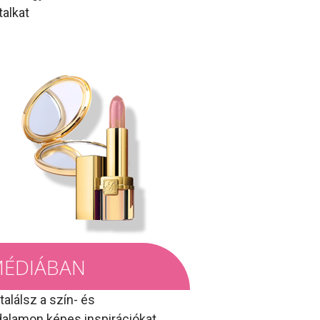
alkat
MÉDIÁBAN
alálsz a szín- és
dalamon képes inspirációkat