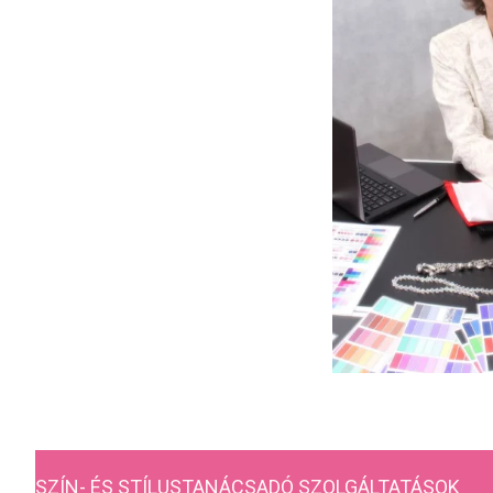
SZÍN- ÉS STÍLUSTANÁCSADÓ SZOLGÁLTATÁSOK