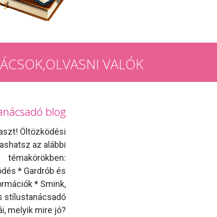
ÁCSOK,OLVASNI VALÓK
stanácsadó blog
aszt! Öltözködési
vashatsz az alábbi
témakörökben:
ödés * Gardrób és
formációk * Smink,
s stílustanácsadó
i, melyik mire jó?