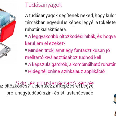
Tudásanyagok
A tudásanyagok segítenek neked, hogy külö
témákban egyedül is képes legyél a tökélet
ruhatár kialakítására.
*
A leggyakoribb öltözködési hibák, és hogy
kerüljem el ezeket?
*
Minden titok, amit egy fantasztikusan jó
melltartó kiválasztásához tudnod kell
*
A kapszula gardrób, a kombinálható ruhatá
*
Hideg tél online színkalauz applikáció
Szín- és stílustanácsadó képzés
az öltözködés? Jelentkezz a képzésre! Legyél
profi, nagytudású szín- és stílustanácsadó!