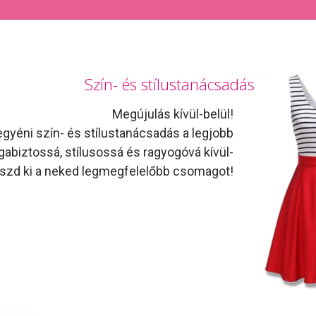
Szín- és stílustanácsadás
Megújulás kívül-belül!
gyéni szín- és stílustanácsadás a legjobb
abiztossá, stílusossá és ragyogóvá kívül-
laszd ki a neked legmegfelelőbb csomagot!