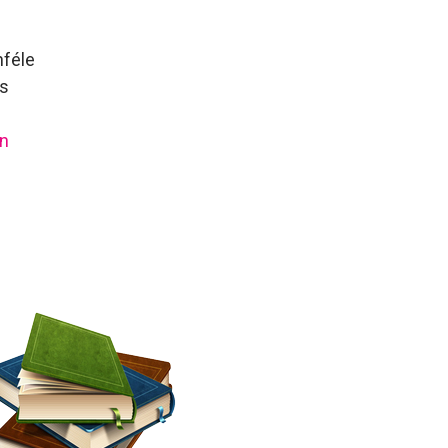
nféle
es
an
r