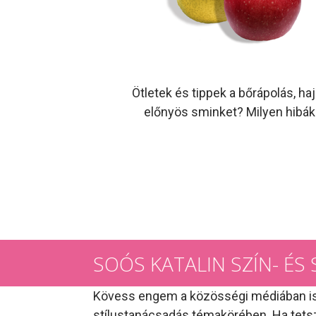
Ötletek és tippek a bőrápolás, 
előnyös sminket? Milyen hibák
SOÓS KATALIN SZÍN- É
Kövess engem a közösségi médiában is! 
stílustanácsadás témakörében. Ha tetsz