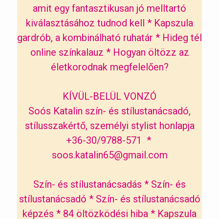
amit egy fantasztikusan jó melltartó
kiválasztásához tudnod kell
*
Kapszula
gardrób, a kombinálható ruhatár
*
Hideg tél
online színkalauz
*
Hogyan öltözz az
életkorodnak megfelelően?
KÍVÜL-BELÜL VONZÓ
Soós Katalin szín- és stílustanácsadó,
stílusszakértő, személyi stylist honlapja
+36-30/9788-571 *
soos.katalin65@gmail.com
Szín- és stílustanácsadás
*
Szín- és
stílustanácsadó
*
Szín- és stílustanácsadó
képzés
*
84 öltözködési hiba
*
Kapszula