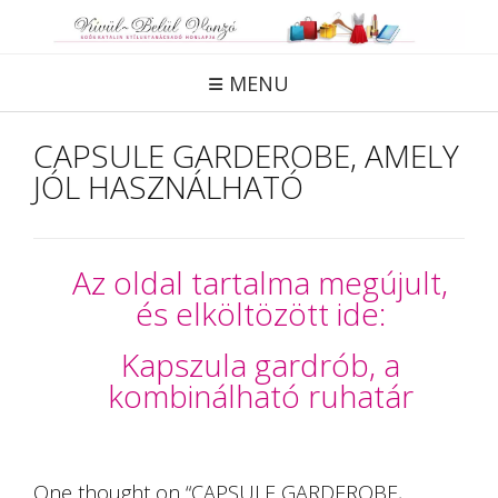
Skip
to
content
MENU
CAPSULE GARDEROBE, AMELY
JÓL HASZNÁLHATÓ
Az oldal tartalma megújult,
és elköltözött ide:
Kapszula gardrób, a
kombinálható ruhatár
One thought on “
CAPSULE GARDEROBE,