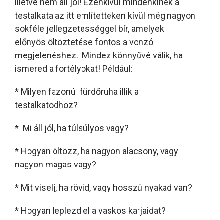
illetve nem áll jól! Ezenkívül mindenkinek a
testalkata az itt említetteken kívül még nagyon
sokféle jellegzetességgel bír, amelyek
előnyös öltöztetése fontos a vonzó
megjelenéshez. Mindez könnyűvé válik, ha
ismered a fortélyokat! Például:
* Milyen fazonú fürdőruha illik a
testalkatodhoz?
* Mi áll jól, ha túlsúlyos vagy?
* Hogyan öltözz, ha nagyon alacsony, vagy
nagyon magas vagy?
* Mit viselj, ha rövid, vagy hosszú nyakad van?
* Hogyan leplezd el a vaskos karjaidat?