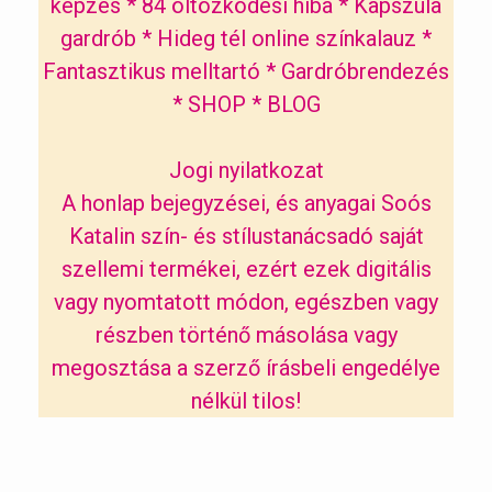
képzés
*
84 öltözködési hiba
*
Kapszula
gardrób
*
Hideg tél online színkalauz
*
Fantasztikus melltartó
*
Gardróbrendezés
*
SHOP
*
BLOG
Jogi nyilatkozat
A honlap bejegyzései, és anyagai Soós
Katalin szín- és stílustanácsadó saját
szellemi termékei, ezért ezek digitális
vagy nyomtatott módon, egészben vagy
részben történő másolása vagy
megosztása a szerző írásbeli engedélye
nélkül tilos!