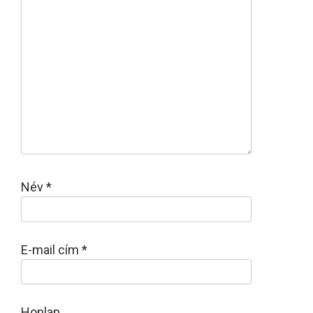
Név
*
E-mail cím
*
Honlap