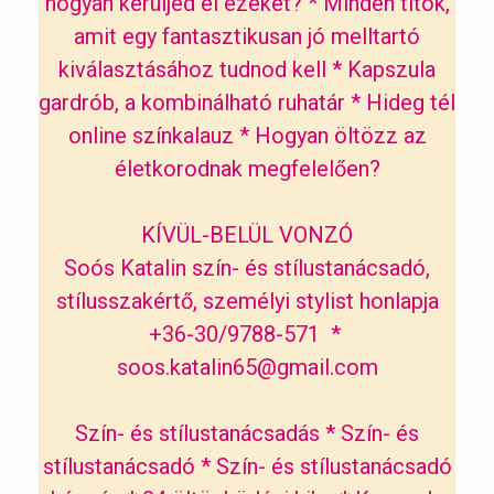
hogyan kerüljed el ezeket?
*
Minden titok,
amit egy fantasztikusan jó melltartó
kiválasztásához tudnod kell
*
Kapszula
gardrób, a kombinálható ruhatár
*
Hideg tél
online színkalauz
*
Hogyan öltözz az
életkorodnak megfelelően?
KÍVÜL-BELÜL VONZÓ
Soós Katalin szín- és stílustanácsadó,
stílusszakértő, személyi stylist honlapja
+36-30/9788-571 *
soos.katalin65@gmail.com
Szín- és stílustanácsadás
*
Szín- és
stílustanácsadó
*
Szín- és stílustanácsadó