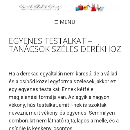
Skip
to
content
MENU
EGYENES TESTALKAT –
TANÁCSOK SZÉLES DERÉKHOZ
Ha a derekad egyáltalán nem karcsú, de a vállad
és a csípőd közel egyforma szélesek, akkor ez
egy egyenes testalkat. Ennek kétféle
megjelenési formája van. Az egyik a nagyon
vékony, fiús testalkat, amit I-nek is szoktak
nevezni, mert vékony, és egyenes. Semmilyen
domborulat nem látható rajta, lapos a melle, és a
csípője is keskeny, csontos.