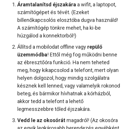
Áramtalanítsd éjszakára
a wifit, a laptopot,
számítógépet és tévét. (Ezeket
billenőkapcsolós elosztóba dugva használd!
A számítógép tönkre mehet, ha ki-be
húzgálod a konnektorból!)
Állítsd a mobilodat offline vagy
repülő
üzemmódba
! Ettől még fog működni benne
az ébresztőóra funkció. Ha nem teheted
meg, hogy kikapcsolod a telefont, mert olyan
helyen dolgozol, hogy mindig szolgálatra
késznek kell lenned, vagy valamelyik rokonod
beteg, és bármikor hívhatnak a kórházból,
akkor tedd a telefont a lehető
legmesszebbre tőled éjszakára.
Vedd le az okosórát
magadról! (Az okosóra
az egyik legkárosabb berendezés egyébként,