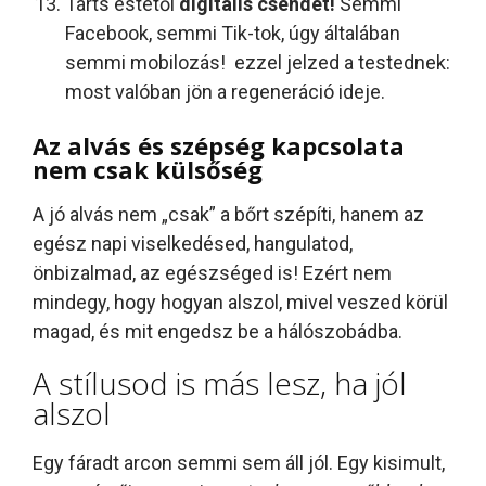
Tarts estétől
digitális csendet!
Semmi
Facebook, semmi Tik-tok, úgy általában
semmi mobilozás! ezzel jelzed a testednek:
most valóban jön a regeneráció ideje.
Az alvás és szépség kapcsolata
nem csak külsőség
A jó alvás nem „csak” a bőrt szépíti, hanem az
egész napi viselkedésed, hangulatod,
önbizalmad, az egészséged is! Ezért nem
mindegy, hogy hogyan alszol, mivel veszed körül
magad, és mit engedsz be a hálószobádba.
A stílusod is más lesz, ha jól
alszol
Egy fáradt arcon semmi sem áll jól. Egy kisimult,