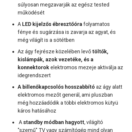
súlyosan megzavarják az egész tested
működését
A
LED kijelzős ébresztőóra
folyamatos
fénye és sugárzása is zavarja az agyat, és
még világít is a sötétben
Az ágy fejrésze közelében levő
töltők,
kislámpák, azok vezetéke, és a
konnektorok
elektromos mezeje aktiválja az
idegrendszert
A billenőkapcsolós hosszabbító
az ágy alatt
elektromos mezőt generál, ami pluszban
még hozzáadódik a többi elektromos kütyü
káros hatásához
A
standby módban hagyott
, világító
"szemű" TV vagy számítógép mind olyan