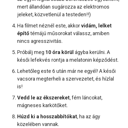
mert állandóan sugározza az elektromos
jeleket, közvetlenül a testeden!!)
Ha filmet néznél este, akkor
vidám, lelket
építő
témájú műsorokat válassz, amiben
nincs agresszivitás.
Próbálj meg
10 óra körül
ágyba kerülni. A
késői lefekvés rontja a melatonin képződést.
Lehetőleg este 6 után már ne egyél! A késői
vacsora megterheli a szervezetet, és hízlal
is!
Vedd le az ékszereket
, fém láncokat,
mágneses karkötőket.
Húzd ki a hosszabbítókat
, ha az ágy
közelében vannak.