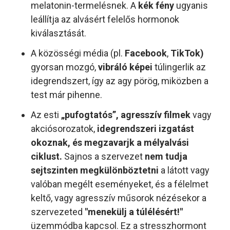
melatonin-termelésnek. A
kék fény
ugyanis
leállítja az alvásért felelős hormonok
kiválasztását.
A közösségi média (pl.
Facebook
,
TikTok)
gyorsan mozgó,
vibráló képei
túlingerlik az
idegrendszert, így az agy pörög, miközben a
test már pihenne.
Az esti
„pufogtatós”, agresszív filmek
vagy
akciósorozatok,
idegrendszeri izgatást
okoznak, és megzavarjk a mélyalvási
ciklust.
Sajnos a szervezet
nem tudja
sejtszinten megkülönböztetni
a látott vagy
valóban megélt eseményeket, és a félelmet
keltő, vagy agresszív műsorok nézésekor a
szervezeted
"menekülj a túlélésért!"
üzemmódba kapcsol. Ez a stresszhormont