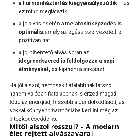
a
hormonháztartás kiegyensúlyozódik
– és
ez mind meglátszik.
a jó alvás esetén a
melatoninképződés is
optimális
, amely az egész szervezetedre
pozitívan hat
a jó, pihentető alvás során az
idegrendszered is feldolgozza a napi
élményeket,
és kipiheni a stresszt
Ha jól alszol, nemcsak fiatalabbnak látszol,
hanem valóban fiatalabbnak is érzed magad:
több az energiád, frissebb a gondolkodásod, és
sokkal könnyebb harmóniába kerülni még az
öltözködéseddel is.
Mitől alszol rosszul? – A modern
élet rejtett alvászavarai