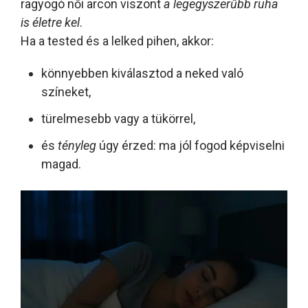
ragyogó női arcon viszont
a legegyszerűbb ruha
is életre kel
.
Ha a tested és a lelked pihen, akkor:
könnyebben kiválasztod a neked való
színeket,
türelmesebb vagy a tükörrel,
és
tényleg
úgy érzed: ma jól fogod képviselni
magad.