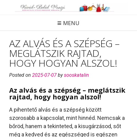
Skip
to
content
MENU
AZ ALVÁS ÉS A SZÉPSÉG –
MEGLÁTSZIK RAJTAD,
HOGY HOGYAN ALSZOL!
Posted on
2025-07-07
by
sooskatalin
Az alvás és a szépség – meglátszik
rajtad, hogy hogyan alszol!
A pihentető alvás és a szépség között
szorosabb a kapcsolat, mint hinnéd. Nemcsak a
bőröd, hanem a tekinteted, a kisugárzásod, sőt
még a kedved és az egészséged is egészen