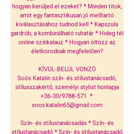
hogyan kerüljed el ezeket?
*
Minden titok,
amit egy fantasztikusan jó melltartó
kiválasztásához tudnod kell
*
Kapszula
gardrób, a kombinálható ruhatár
*
Hideg tél
online színkalauz
*
Hogyan öltözz az
életkorodnak megfelelően?
KÍVÜL-BELÜL VONZÓ
Soós Katalin szín- és stílustanácsadó,
stílusszakértő, személyi stylist honlapja
+36-30/9788-571 *
soos.katalin65@gmail.com
Szín- és stílustanácsadás
*
Szín- és
stílustanácsadó
*
Szín- és stílustanácsadó