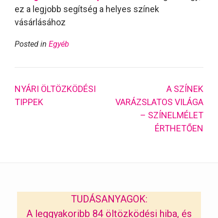
ez a legjobb segítség a helyes színek
vásárlásához
Posted in
Egyéb
Post
NYÁRI ÖLTÖZKÖDÉSI
A SZÍNEK
navigation
TIPPEK
VARÁZSLATOS VILÁGA
– SZÍNELMÉLET
ÉRTHETŐEN
TUDÁSANYAGOK:
A leggyakoribb 84 öltözködési hiba, és