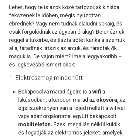
Lehet, hogy te is azok közé tartozol, akik hiába
fekszenek le időben, mégis nyúzottan
ébrednek? Vagy nem tudnak elaludni sokáig, és
csak forgolódnak az ágyban órákig? Belenéznek
reggel a tükörbe, és tiszta sötét karika a szemük
alja, fáradtnak látszik az arcuk, és fáradtak ők
maguk is. De vajon miért? Íme a leggyakoribb –
és legkevésbé ismert okok:
1. Elektroszmog mindenütt
Bekapcsolva marad éjjelre is a
wifi
a
lakásodban
,
a karodon marad az
okosóra,
az
éjjeliszekrényen van a fejed mellett a wifivel
vagy adatforgalommal együtt bekapcsolt
mobiltelefon.
Ezek megállás nélkül küldik
és fogadják az elektromos jeleket. amelyek