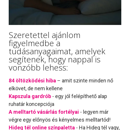
Szeretettel ajánlom
figyelmedbe a
tudásanyagaimat, amelyek
segítenek, hogy nappal is
vonzóbb lehess:
84 öltözködési hiba
– amit szinte minden nő
elkövet, de nem kellene
Kapszula gardrób
- egy jól felépíthető alap
ruhatár koncepciója
A melltartó vásárlás fortélyai
- legyen már
végre egy előnyös és kényelmes melltartód!
Hideg tél online színpaletta
- Ha Hideg tél vagy,