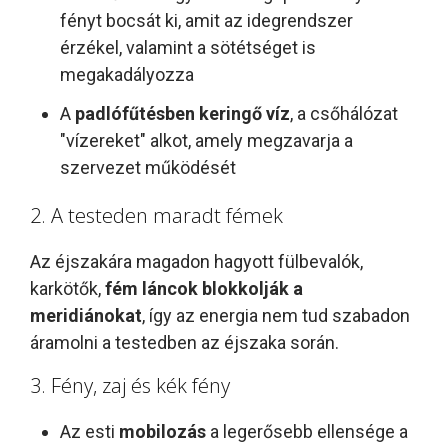
fényt bocsát ki, amit az idegrendszer
érzékel, valamint a sötétséget is
megakadályozza
A
padlófűtésben keringő víz
, a csőhálózat
"vízereket" alkot, amely megzavarja a
szervezet működését
2. A testeden maradt fémek
Az éjszakára magadon hagyott fülbevalók,
karkötők,
fém láncok
blokkolják a
meridiánokat
, így az energia nem tud szabadon
áramolni a testedben az éjszaka során.
3. Fény, zaj és kék fény
Az esti
mobilozás
a legerősebb ellensége a