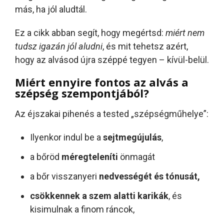
más, ha jól aludtál.
Ez a cikk abban segít, hogy megértsd:
miért nem
tudsz igazán jól aludni
, és mit tehetsz azért,
hogy az alvásod újra széppé tegyen – kívül-belül.
Miért ennyire fontos az alvás a
szépség szempontjából?
Az éjszakai pihenés a tested „szépségműhelye”:
Ilyenkor indul be a
sejtmegújulás
,
a bőröd
méregteleníti
önmagát
a bőr visszanyeri
nedvességét és tónusát,
csökkennek a szem alatti karikák
, és
kisimulnak a finom ráncok,