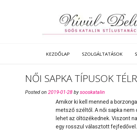
Skip
to
content
KEZDŐLAP
SZOLGÁLTATÁSOK
NŐI SAPKA TÍPUSOK TÉL
Posted on
2019-01-28
by
sooskatalin
Amikor ki kell menned a borzong
metsző széltől. A női sapka nem cs
lehet az öltözékednek. Viszont n
egy rosszul választott fejfedővel.