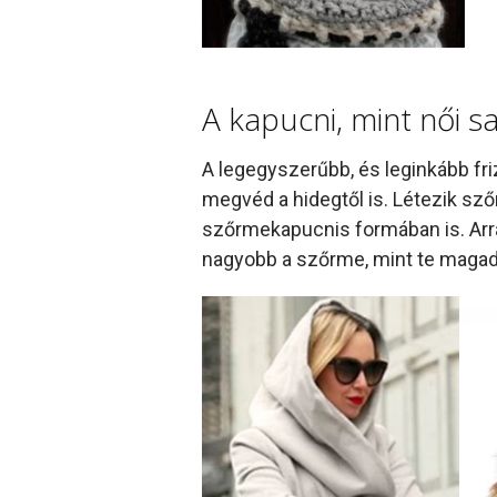
A kapucni, mint női sa
A legegyszerűbb, és leginkább fr
megvéd a hidegtől is. Létezik sző
szőrmekapucnis formában is. Arra f
nagyobb a szőrme, mint te magad