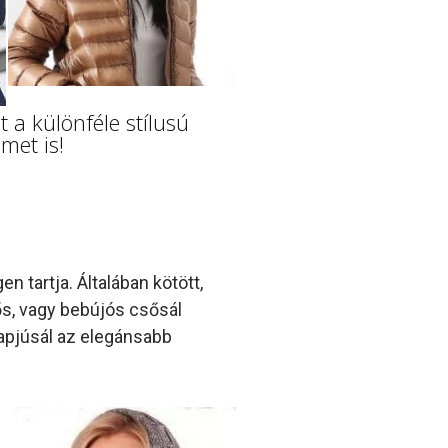
 a különféle stílusú
met is!
en tartja. Általában kötött,
ős, vagy bebújós csősál
yapjúsál az elegánsabb