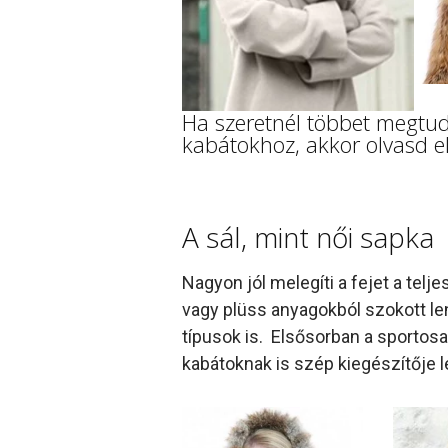
Ha szeretnél többet megtudn
kabátokhoz, akkor olvasd e
A sál, mint női sapka
Nagyon jól melegíti a fejet a telje
vagy plüss anyagokból szokott le
típusok is. Elsősorban a sportosa
kabátoknak is szép kiegészítője l