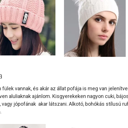
a
 fülek vannak, és akár az állat pofája is meg van jelenítv
éven aluliaknak ajánlom. Kisgyerekeken nagyon cuki, bájos
, vagy jópofának akar látszani. Alkotó, bohókás stílusú ruh
.