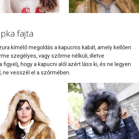
pka fajta
izura kímélő megoldás a kapucnis kabát, amely kellően
rme szegélyes, vagy szőrme nélküli, illetve
igyelj, hogy a kapucni alól azért láss ki, és ne legyen
, ne vesszél el a szőrmében.