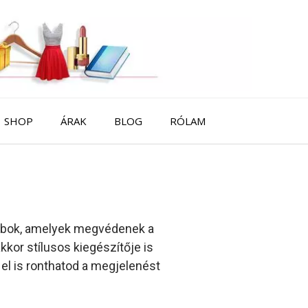
SHOP
ÁRAK
BLOG
RÓLAM
rabok, amelyek megvédenek a
kkor stílusos kiegészítője is
el is ronthatod a megjelenést