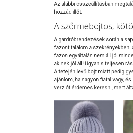
Az alábbi összeállításban megtalá
hozzád illőt.
A szőrmebojtos, kötö
A gardróbrendezések során a sapk
fazont találom a szekrényekben: 
fazon egyáltalán nem áll jól mind
akinek jól áll! Ugyanis teljesen rá
A tetején levő bojt miatt pedig gy
ajánlom, ha nagyon fiatal vagy, 
verziót érdemes keresni, mert ált