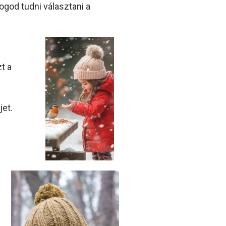
ogod tudni választani a
t a
jet.