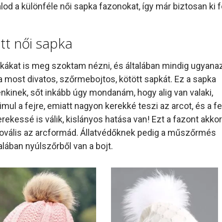
lod a különféle női sapka fazonokat, így már biztosan ki f
tt női sapka
ákat is meg szoktam nézni, és általában mindig ugyanaz
a most divatos, szőrmebojtos, kötött sapkát. Ez a sapka
enkinek, sőt inkább úgy mondanám, hogy alig van valaki,
simul a fejre, emiatt nagyon kerekké teszi az arcot, és a fe
erekessé is válik, kislányos hatása van! Ezt a fazont akkor
és ovális az arcformád. Állatvédőknek pedig a műszőrmés
alában nyúlszőrből van a bojt.