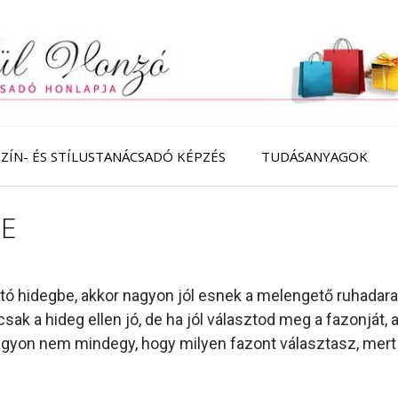
SZÍN- ÉS STÍLUSTANÁCSADÓ KÉPZÉS
TUDÁSANYAGOK
RE
ató hidegbe, akkor nagyon jól esnek a melengető ruhada
ak a hideg ellen jó, de ha jól választod meg a fazonját, a
agyon nem mindegy, hogy milyen fazont választasz, mert 