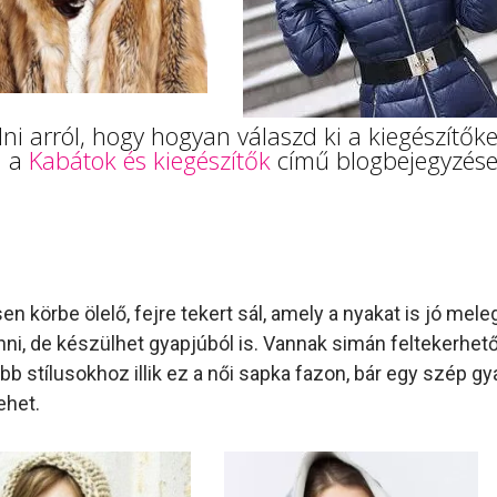
i arról, hogy hogyan válaszd ki a kiegészítőket
l a
Kabátok és kiegészítők
című blogbejegyzése
sen körbe ölelő, fejre tekert sál, amely a nyakat is jó meleg
nni, de készülhet gyapjúból is. Vannak simán feltekerhet
bb stílusokhoz illik ez a női sapka fazon, bár egy szép g
ehet.