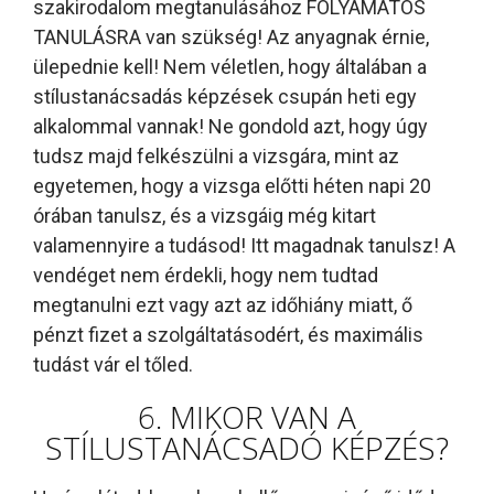
szakirodalom megtanulásához FOLYAMATOS
TANULÁSRA van szükség! Az anyagnak érnie,
ülepednie kell! Nem véletlen, hogy általában a
stílustanácsadás képzések csupán heti egy
alkalommal vannak! Ne gondold azt, hogy úgy
tudsz majd felkészülni a vizsgára, mint az
egyetemen, hogy a vizsga előtti héten napi 20
órában tanulsz, és a vizsgáig még kitart
valamennyire a tudásod! Itt magadnak tanulsz! A
vendéget nem érdekli, hogy nem tudtad
megtanulni ezt vagy azt az időhiány miatt, ő
pénzt fizet a szolgáltatásodért, és maximális
tudást vár el tőled.
6. MIKOR VAN A
STÍLUSTANÁCSADÓ KÉPZÉS?