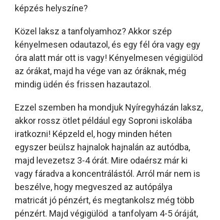
képzés helyszíne?
Közel laksz a tanfolyamhoz? Akkor szép
kényelmesen odautazol, és egy fél óra vagy egy
óra alatt már ott is vagy! Kényelmesen végigülöd
az órákat, majd ha vége van az óráknak, még
mindig üdén és frissen hazautazol.
Ezzel szemben ha mondjuk Nyíregyházán laksz,
akkor rossz ötlet például egy Soproni iskolába
iratkozni! Képzeld el, hogy minden héten
egyszer beülsz hajnalok hajnalán az autódba,
majd levezetsz 3-4 órát. Mire odaérsz már ki
vagy fáradva a koncentrálástól. Arról már nem is
beszélve, hogy megveszed az autópálya
matricát jó pénzért, és megtankolsz még több
pénzért. Majd végigülöd a tanfolyam 4-5 óráját,