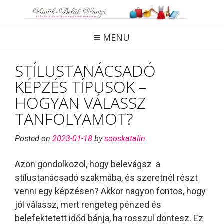
Skip
to
content
MENU
STÍLUSTANÁCSADÓ
KÉPZÉS TÍPUSOK –
HOGYAN VÁLASSZ
TANFOLYAMOT?
Posted on
2023-01-18
by
sooskatalin
Azon gondolkozol, hogy belevágsz a
stílustanácsadó szakmába, és szeretnél részt
venni egy képzésen? Akkor nagyon fontos, hogy
jól válassz, mert rengeteg pénzed és
belefektetett időd bánja, ha rosszul döntesz. Ez