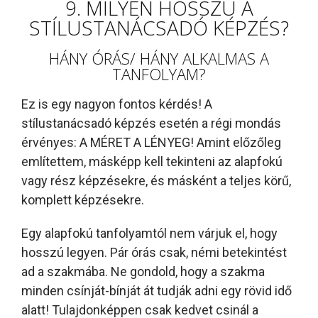
9. MILYEN HOSSZÚ A
STÍLUSTANÁCSADÓ KÉPZÉS?
HÁNY ÓRÁS/ HÁNY ALKALMAS A
TANFOLYAM?
Ez is egy nagyon fontos kérdés! A
stílustanácsadó képzés esetén a régi mondás
érvényes: A MÉRET A LÉNYEG! Amint előzőleg
említettem, másképp kell tekinteni az alapfokú
vagy rész képzésekre, és másként a teljes körű,
komplett képzésekre.
Egy alapfokú tanfolyamtól nem várjuk el, hogy
hosszú legyen. Pár órás csak, némi betekintést
ad a szakmába. Ne gondold, hogy a szakma
minden csínját-bínját át tudják adni egy rövid idő
alatt! Tulajdonképpen csak kedvet csinál a