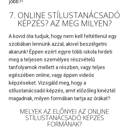
jobb?!
7. ONLINE STÍLUSTANÁCSADÓ
KÉPZÉS? AZ MEG MILYEN?
A kovid óta tudjuk, hogy nem kell feltétlenül egy
szobában lennünk azzal, akivel beszélgetni
akarunk! Éppen ezért egyre több iskola hirdeti
meg a teljesen személyes részvételű
tanfolyamok mellett a részben, vagy teljes
egészében online, vagy éppen videós
képzéseket. Vizsgáld meg, hogy a
stílustanácsadó képzés, amit előzőleg kinéztél
magadnak, milyen formában tartja az órákat?
MELYEK AZ ELŐNYEI AZ ONLINE
STÍLUSTANÁCSADÓ KÉPZÉS
FORMÁNAK?