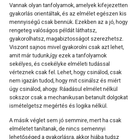
Vannak olyan tanfolyamok, amelyek kifejezetten
gyakorlás orientáltak, és az elmélet egészen kis
mennyiségű csak bennük. Ezekben az a jó, hogy
rengeteg valóságos példát láthatsz,
gyakorolhatsz, magabiztosságot szerezhetsz.
Viszont sajnos mivel gyakorolni csak azt lehet,
amit már tudunk,így ezek a tanfolyamok
sekélyes, és csekélyke elméleti tudással
vérteznek csak fel. Lehet, hogy csinálod, csak
nem igazán tudod, hogy mit csinálsz és miért
úgy csinálod, ahogy. Ráadásul elmélet nélkül
sokszor csak a mechanikusan betanult dolgokat
ismételgetsz megértés és logika nélkül.
A másik véglet sem jó semmire, mert ha csak
elméletet tanítanak, de nincs semennyi
lehetőséged a gyakorlásra, akkor hiába tudsz