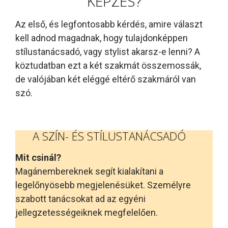
KÉPZÉS?
Az első, és legfontosabb kérdés, amire választ
kell adnod magadnak, hogy tulajdonképpen
stílustanácsadó, vagy stylist akarsz-e lenni? A
köztudatban ezt a két szakmát összemossák,
de valójában két eléggé eltérő szakmáról van
szó.
A SZÍN- ÉS STÍLUSTANÁCSADÓ
Mit csinál?
Magánembereknek segít kialakítani a
legelőnyösebb megjelenésüket. Személyre
szabott tanácsokat ad az egyéni
jellegzetességeiknek megfelelően.