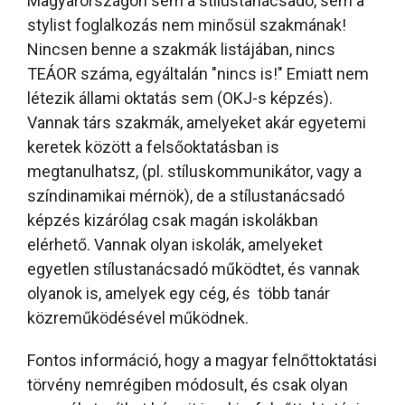
Magyarországon sem a stílustanácsadó, sem a
stylist foglalkozás nem minősül szakmának!
Nincsen benne a szakmák listájában, nincs
TEÁOR száma, egyáltalán "nincs is!" Emiatt nem
létezik állami oktatás sem (OKJ-s képzés).
Vannak társ szakmák, amelyeket akár egyetemi
keretek között a felsőoktatásban is
megtanulhatsz, (pl. stíluskommunikátor, vagy a
színdinamikai mérnök), de a stílustanácsadó
képzés kizárólag csak magán iskolákban
elérhető. Vannak olyan iskolák, amelyeket
egyetlen stílustanácsadó működtet, és vannak
olyanok is, amelyek egy cég, és több tanár
közreműködésével működnek.
Fontos információ, hogy a magyar felnőttoktatási
törvény nemrégiben módosult, és csak olyan