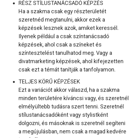
RÉSZ STÍLUSTANÁCSADÓ KÉPZÉS
Ha a szakma csak egy részterületét
szeretnéd megtanulni, akkor ezek a
képzések lesznek azok, amiket keressél.
Ilyenek például a csak színtanácsadó
képzések, ahol csak a színeket és
színtesztelést tanulhatod meg. Vagy a
divatmarketing képzések, ahol kifejezetten
csak ezt a témát tanítják a tanfolyamon.
TELJES KÖRŰ KÉPZÉSEK
Ezt a variációt akkor válaszd, ha a szakma
minden területére kíváncsi vagy, és szeretnél
elmélyültebb tudásra szert tenni. Szeretnél
stílustanácsadóként vagy stylistként
dolgozni, és másoknak is szeretnél segíteni
a megújulásban, nem csak a magad kedvére