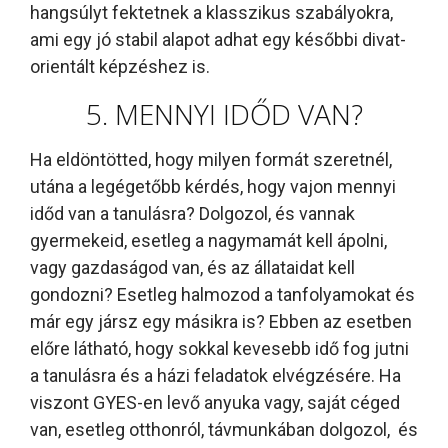
hangsúlyt fektetnek a klasszikus szabályokra,
ami egy jó stabil alapot adhat egy későbbi divat-
orientált képzéshez is.
5. MENNYI IDŐD VAN?
Ha eldöntötted, hogy milyen formát szeretnél,
utána a legégetőbb kérdés, hogy vajon mennyi
időd van a tanulásra? Dolgozol, és vannak
gyermekeid, esetleg a nagymamát kell ápolni,
vagy gazdaságod van, és az állataidat kell
gondozni? Esetleg halmozod a tanfolyamokat és
már egy jársz egy másikra is? Ebben az esetben
előre látható, hogy sokkal kevesebb idő fog jutni
a tanulásra és a házi feladatok elvégzésére. Ha
viszont GYES-en levő anyuka vagy, saját céged
van, esetleg otthonról, távmunkában dolgozol, és