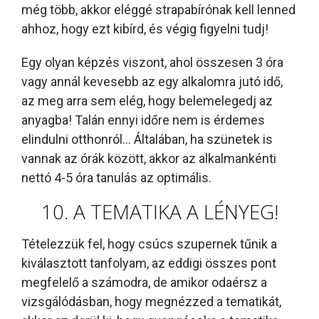
még több, akkor eléggé strapabírónak kell lenned
ahhoz, hogy ezt kibírd, és végig figyelni tudj!
Egy olyan képzés viszont, ahol összesen 3 óra
vagy annál kevesebb az egy alkalomra jutó idő,
az meg arra sem elég, hogy belemelegedj az
anyagba! Talán ennyi időre nem is érdemes
elindulni otthonról... Általában, ha szünetek is
vannak az órák között, akkor az alkalmankénti
nettó 4-5 óra tanulás az optimális.
10. A TEMATIKA A LÉNYEG!
Tételezzük fel, hogy csúcs szupernek tűnik a
kiválasztott tanfolyam, az eddigi összes pont
megfelelő a számodra, de amikor odaérsz a
vizsgálódásban, hogy megnézzed a tematikát,