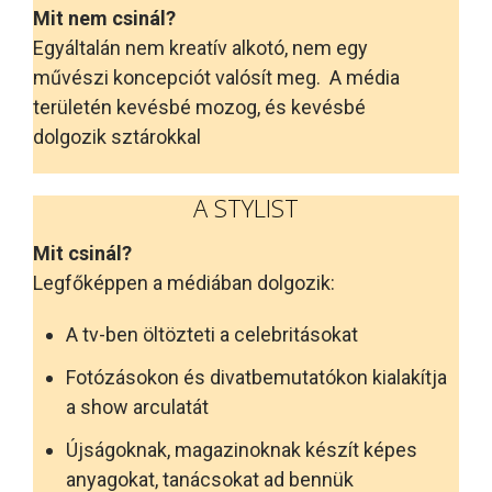
Mit nem csinál?
Egyáltalán nem kreatív alkotó, nem egy
művészi koncepciót valósít meg. A média
területén kevésbé mozog, és kevésbé
dolgozik sztárokkal
A STYLIST
Mit csinál?
Legfőképpen a médiában dolgozik:
A tv-ben öltözteti a celebritásokat
Fotózásokon és divatbemutatókon kialakítja
a show arculatát
Újságoknak, magazinoknak készít képes
anyagokat, tanácsokat ad bennük