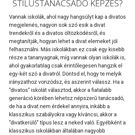
STÍLUSTANÁCSADÓ KÉPZÉS?
Vannak iskolák, ahol nagy hangsúlyt kap a divatos
megjelenés, nagyon sok szó esik a divat
trendekről és a divatos öltözködésről, és
megtanítják, hogyan lehet a divat elemeket jól
felhasználni. Más iskolákban ez csak egy kisebb
része a tananyagnak, míg vannak olyan iskolák is,
ahol gyakorlatilag csak érintőlegesen hangzik el
egy-két szó a divatról. Döntsd el, hogy te melyik
irányzathoz vonzódsz, és aszerint válassz. Ha a
"divatos" iskolát választod, akkor a fiatalabb
generáció körében lehetsz népszerű tanácsadó,
de ha a divat nem érdekel annyira, inkább a
klasszikus szabályokra vagy kíváncsi, akkor a
"divatkerülő" típus lesz a neked való. Egyébként a
klasszikus iskolákban általában nagyobb