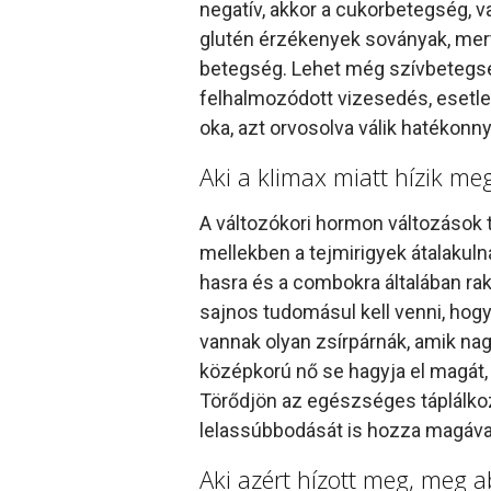
negatív, akkor a cukorbetegség, v
glutén érzékenyek soványak, mert 
betegség. Lehet még szívbetegség
felhalmozódott vizesedés, esetleg
oka, azt orvosolva válik hatékonny
Aki a klimax miatt hízik me
A változókori hormon változások t
mellekben a tejmirigyek átalakul
hasra és a combokra általában rak
sajnos tudomásul kell venni, hogy 
vannak olyan zsírpárnák, amik na
középkorú nő se hagyja el magát,
Törődjön az egészséges táplálkoz
lelassúbbodását is hozza magáva
Aki azért hízott meg, meg