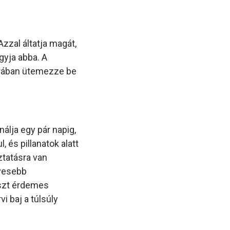
zzal áltatja magát,
gyja abba. A
tárában ütemezze be
álja egy pár napig,
, és pillanatok alatt
ztatásra van
vesebb
részt érdemes
i baj a túlsúly