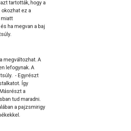
zt tartották, hogy a
s okozhat ez a
 miatt
, és ha megvan a baj
tsúly.
sa megváltozhat. A
en lefogynak. A
tsúly. - Egyrészt
talkatot. Így
 Másrészt a
sban tud maradni.
lában a pajzsmirigy
mékekkel.