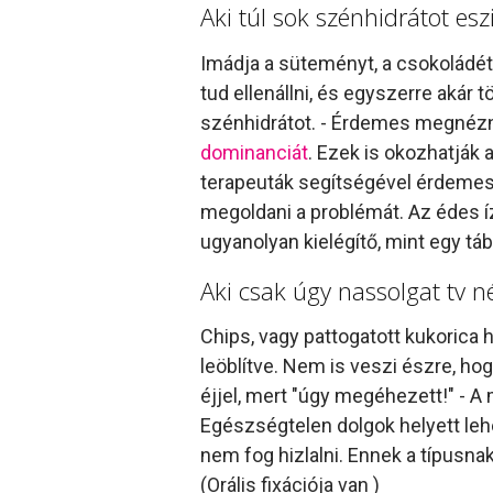
Aki túl sok szénhidrátot esz
Imádja a süteményt, a csokoládét
tud ellenállni, és egyszerre akár 
szénhidrátot. - Érdemes megnézni
dominanciát
. Ezek is okozhatják 
terapeuták segítségével érdemes
megoldani a problémát. Az édes í
ugyanolyan kielégítő, mint egy táb
Aki csak úgy nassolgat tv 
Chips, vagy pattogatott kukorica
leöblítve. Nem is veszi észre, hogy
éjjel, mert "úgy megéhezett!" - 
Egészségtelen dolgok helyett leh
nem fog hizlalni. Ennek a típusna
(Orális fixációja van )