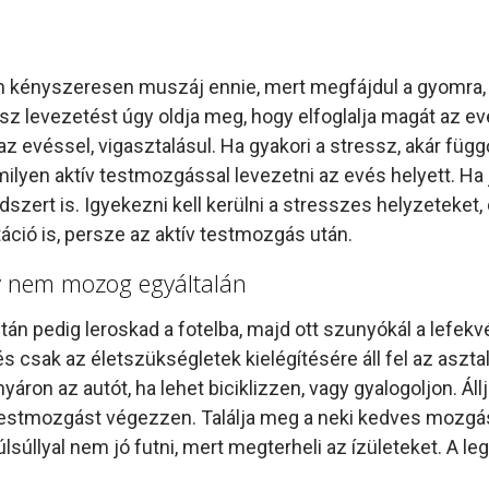
ön kényszeresen muszáj ennie, mert megfájdul a gyomra
essz levezetést úgy oldja meg, hogy elfoglalja magát az ev
 evéssel, vigasztalásul. Ha gyakori a stressz, akár függ
milyen aktív testmozgással levezetni az evés helyett. Ha j
ndszert is. Igyekezni kell kerülni a stresszes helyzeteket
itáció is, persze az aktív testmozgás után.
y nem mozog egyáltalán
án pedig leroskad a fotelba, majd ott szunyókál a lefekv
s csak az életszükségletek kielégítésére áll fel az asztalt
áron az autót, ha lehet biciklizzen, vagy gyalogoljon. Állj
s testmozgást végezzen. Találja meg a neki kedves mozgá
úllyal nem jó futni, mert megterheli az ízületeket. A le