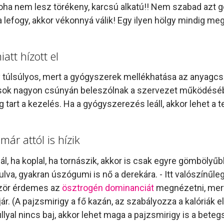
oha nem lesz törékeny, karcsú alkatú!! Nem szabad azt go
 lefogy, akkor vékonnyá válik! Egy ilyen hölgy mindig m
att hízott el
y túlsúlyos, mert a gyógyszerek mellékhatása az anyagcse
nsok nagyon csúnyán beleszólnak a szervezet működéséb
g tart a kezelés. Ha a gyógyszerezés leáll, akkor lehet a t
már attól is hízik
 ha koplal, ha tornászik, akkor is csak egyre gömbölyűbb
lva, gyakran úszógumi is nő a derekára. - Itt valószínűle
ször érdemes az
ösztrogén dominanciát
megnézetni, mert 
jár. (A pajzsmirigy a fő kazán, az szabályozza a kalóriák 
al nincs baj, akkor lehet maga a pajzsmirigy is a betegs