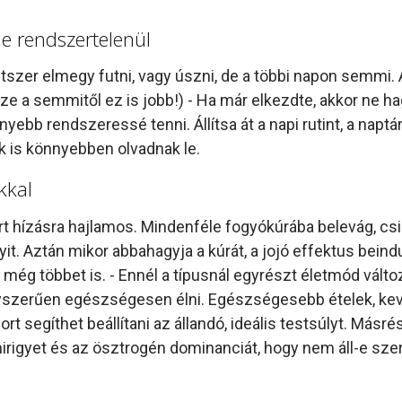
de rendszertelenül
szer elmegy futni, vagy úszni, de a többi napon semmi. A
e a semmitől ez is jobb!) - Ha már elkezdte, akkor ne ha
yebb rendszeressé tenni. Állítsa át a napi rutint, a nap
lók is könnyebben olvadnak le.
kkal
 hízásra hajlamos. Mindenféle fogyókúrába belevág, csin
it. Aztán mikor abbahagyja a kúrát, a jojó effektus beindul
y még többet is. - Ennél a típusnál egyrészt életmód válto
szerűen egészségesen élni. Egészségesebb ételek, ke
rt segíthet beállítani az állandó, ideális testsúlyt. Más
rigyet és az ösztrogén dominanciát, hogy nem áll-e szerv