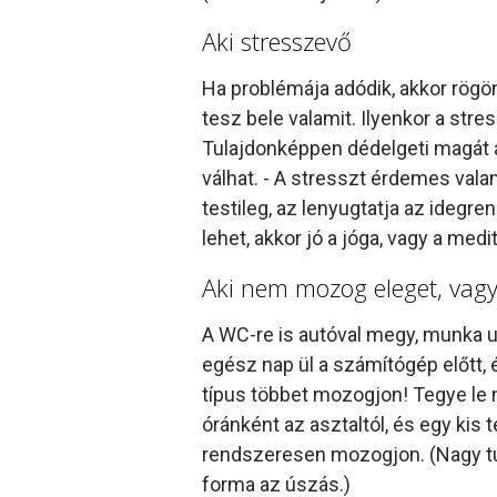
Aki stresszevő
Ha problémája adódik, akkor rög
tesz bele valamit. Ilyenkor a str
Tulajdonképpen dédelgeti magát az
válhat. - A stresszt érdemes vala
testileg, az lenyugtatja az idegre
lehet, akkor jó a jóga, vagy a med
Aki nem mozog eleget, vag
A WC-re is autóval megy, munka ut
egész nap ül a számítógép előtt, é
típus többet mozogjon! Tegye le ny
óránként az asztaltól, és egy ki
rendszeresen mozogjon. (Nagy túls
forma az úszás.)