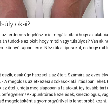
súly okai?
 azt érdemes legelőször is megállapítani hogy az alábbia
alán tudod-e az okát, hogy mitől vagy túlsúlyos? Van akin
m könnyű rájönni erre! Nézzük a típusokat, és hogy mit l
t eszik, csak úgy habzsolja az ételt. Számára az evés élve
t. - A megoldás az étkezési szokások átállításában lehet.
 az étel!), rágja meg alaposan a falatokat, így tovább tart
, önfegyelem! Akupunktúrás kezelések, kineziológus, va
ső megoldásként a gyomorgyűrűvel is lehet próbálkozni.