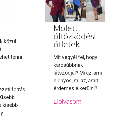
Molett
öltözködési
k közül
ötletek
él
ehet tenni
Mit vegyél fel, hogy
karcsúbbnak
látszódjál? Mi az, ami
előnyös, mi az, amit
érdemes elkerülni?
zeti forrás.
 Kisebb
Elolvasom!
 a kisebb
gy