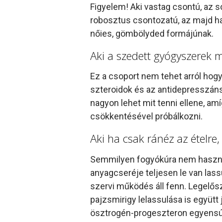
Figyelem! Aki vastag csontú, az s
robosztus csontozatú, az majd ha
nőies, gömbölyded formájúnak.
Aki a szedett gyógyszerek mi
Ez a csoport nem tehet arról hog
szteroidok és az antidepresszá
nagyon lehet mit tenni ellene, amí
csökkentésével próbálkozni.
Aki ha csak ránéz az ételre, 
Semmilyen fogyókúra nem használ,
anyagcseréje teljesen le van lassu
szervi működés áll fenn. Legelő
pajzsmirigy lelassulása is együtt 
ösztrogén-progeszteron egyensúlly