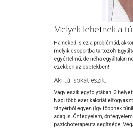
Melyek lehetnek a túl
Ha neked is ez a problémád, akkor
melyik csoportba tartozol? Egyált
egyértelmű, de néha egyáltalán ne
ezekben az esetekben!
Aki túl sokat eszik.
Vagy eszik egyfolytában. 3 helyet
Napi több ezer kalóriát elfogyasz
tányérból egyen (így többnek tűnik
adag is. Önfegyelem, önfegyelem
pszichoterapeuta segítsége. Vég