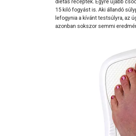
diétás receptek. Egyre újabb csod
15 kiló fogyást is. Aki állandó s
lefogynia a kívánt testsúlyra, az
azonban sokszor semmi eredmé