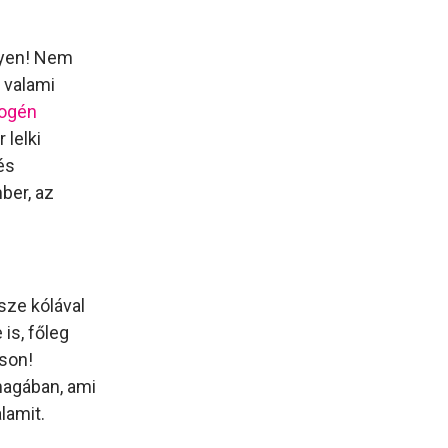
gyen! Nem
t valami
rogén
 lelki
és
ber, az
sze kólával
 is, főleg
sson!
magában, ami
lamit.