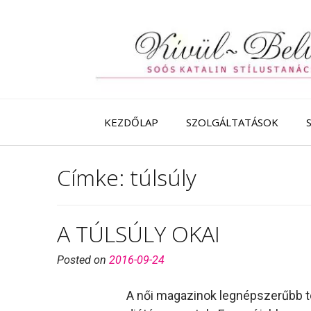
Skip
to
content
KEZDŐLAP
SZOLGÁLTATÁSOK
Címke:
túlsúly
A TÚLSÚLY OKAI
Posted on
2016-09-24
A női magazinok legnépszerűbb tém