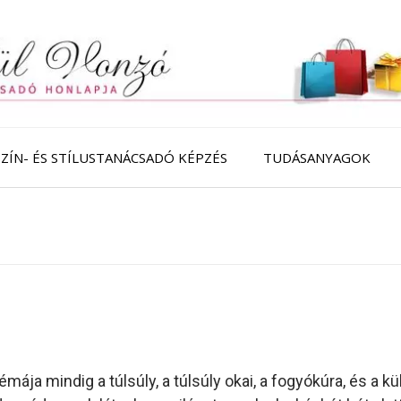
SZÍN- ÉS STÍLUSTANÁCSADÓ KÉPZÉS
TUDÁSANYAGOK
ája mindig a túlsúly, a túlsúly okai, a fogyókúra, és a kü