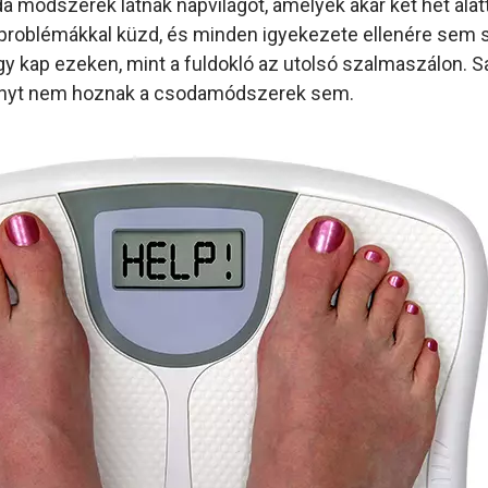
a módszerek látnak napvilágot, amelyek akár két hét alat
úlyproblémákkal küzd, és minden igyekezete ellenére sem s
 úgy kap ezeken, mint a fuldokló az utolsó szalmaszálon. 
nyt nem hoznak a csodamódszerek sem.