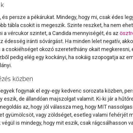
ik
, és persze a pékárukat. Mindegy, hogy mi, csak édes le
több tábla csokit is megeszik. Szinte reszket, ha nem ehe
 a vércukor szintet, a Candida mennyiségét, és az
öszt
az édesség iránti sóvárgást. Ha minden lelet negatív, akkor
 a csokiéhséget okozó szeretethiány okait megkeresni, 
zből pedig elég egy kockányi, ha sokáig szopogatja az em
lányi.
nézés közben
 hegyek fogynak el egy-egy kedvenc sorozata közben, per
 eszik, de állandóan majszolgat valamit. Ki-ki jár a hűtőre
A megoldás az, hogy jól válassza meg, hogy MIT nassolga
et gyümölcsöt, vagy zöldséget, esetleg valami fehérjét 
k végül is mindegy, hogy mit eszik, csak rágcsálhasson va