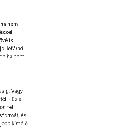
, ha nem
éssel.
ővé is
ól lefárad
, de ha nem
ésig. Vagy
ól. - Ez a
on fel
sformát, és
gjobb kímélő