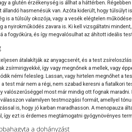
agy a glutén érzékenység is állhat a háttérben. Régebben a
állandó hasmenésük van. Azóta kiderült, hogy túlsúlyt i
 is a túlsúly okozója, vagy a vesék elégtelen működése
 a nyirokműködés zavara is. Ki kell vizsgáltatni mindent
á a fogyókúra, és így megvalósulhat az áhított ideális tes
g
eljesen átalakítják az anyagcserét, és a test zsíreloszlá
nak zsírmirigyekké, így vagy megnőnek a mellek, vagy épp
ódik némi felesleg. Lassan, vagy hirtelen megnőhet a tes
a test már nem a régi, nem szabad keresni a fiatalkori tes
gy valószerűséggel most már mindig ott fognak maradni.
 válasszon valamilyen testmozgási formát, amellyel tónu
ással is, hogy jó karban maradhasson. A menopauza álta
l, így ezt is érdemes megtámogatni gyógynövényes ter
 abbahagyta a dohányzást