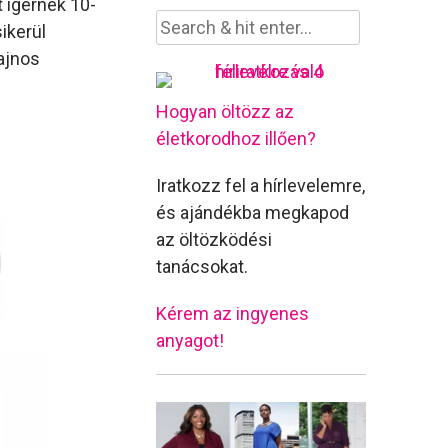
t ígérnek 10-
ikerül
Sajnos
Hogyan öltözz az
életkorodhoz illően?
Iratkozz fel a hírlevelemre,
és ajándékba megkapod
az öltözködési
tanácsokat.
Kérem az ingyenes
anyagot!