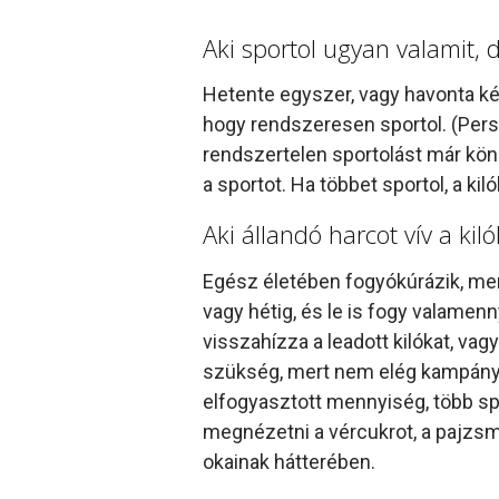
Aki sportol ugyan valamit, 
Hetente egyszer, vagy havonta két
hogy rendszeresen sportol. (Persz
rendszertelen sportolást már könn
a sportot. Ha többet sportol, a ki
Aki állandó harcot vív a kiló
Egész életében fogyókúrázik, mert
vagy hétig, és le is fogy valamenny
visszahízza a leadott kilókat, vag
szükség, mert nem elég kampány
elfogyasztott mennyiség, több spo
megnézetni a vércukrot, a pajzsmi
okainak hátterében.