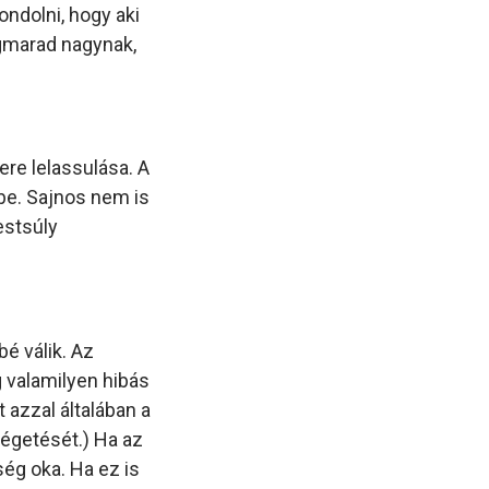
ndolni, hogy aki
egmarad nagynak,
re lelassulása. A
e. Sajnos nem is
estsúly
é válik. Az
g valamilyen hibás
azzal általában a
elégetését.) Ha az
ég oka. Ha ez is