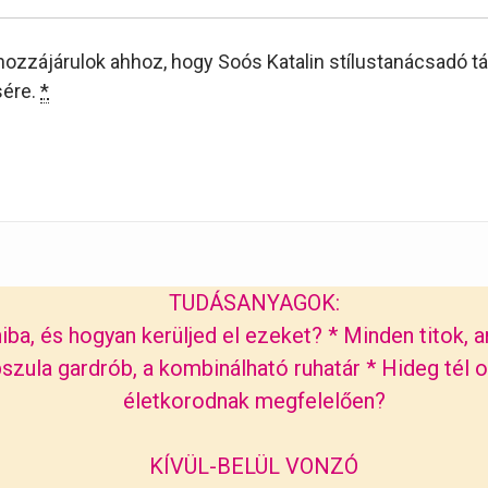
hozzájárulok ahhoz, hogy Soós Katalin stílustanácsadó tá
sére.
*
TUDÁSANYAGOK:
iba, és hogyan kerüljed el ezeket?
*
Minden titok, a
szula gardrób, a kombinálható ruhatár
*
Hideg tél o
életkorodnak megfelelően?
KÍVÜL-BELÜL VONZÓ