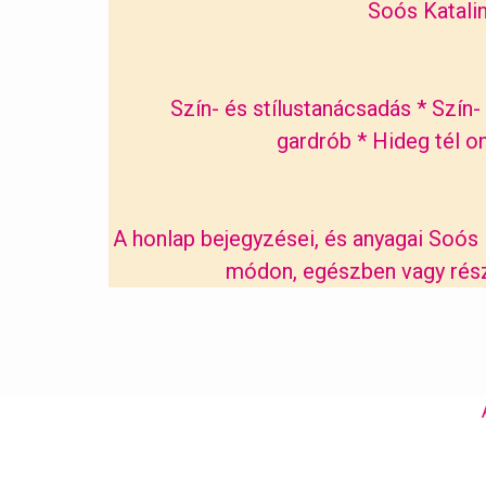
Soós Katalin
Szín- és stílustanácsadás
*
Szín-
gardrób
*
Hideg tél on
A honlap bejegyzései, és anyagai Soós K
módon, egészben vagy részb