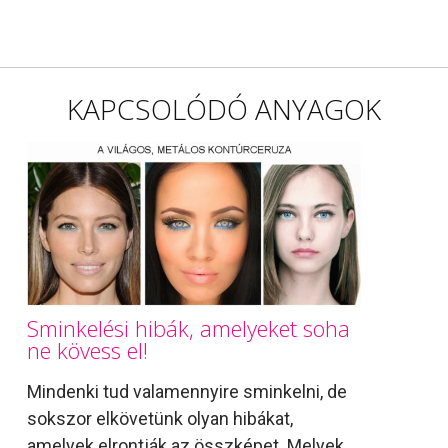
KAPCSOLÓDÓ ANYAGOK
Sminkelési hibák, amelyeket soha
ne kövess el!
Mindenki tud valamennyire sminkelni, de
sokszor elkövetünk olyan hibákat,
amelyek elrontják az összképet. Melyek