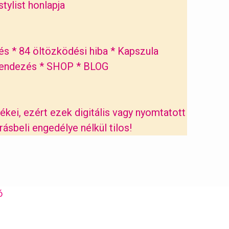
tylist honlapja
és
*
84 öltözködési hiba
*
Kapszula
rendezés
*
SHOP
*
BLOG
ékei, ezért ezek digitális vagy nyomtatott
sbeli engedélye nélkül tilos!
ó