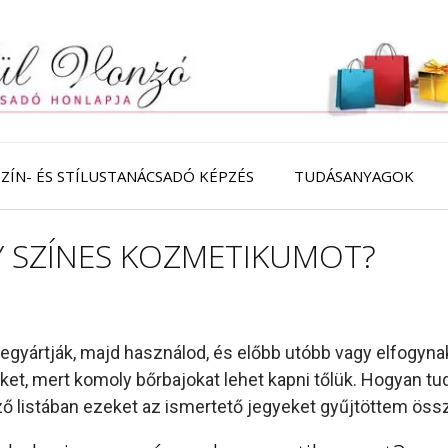
SZÍN- ÉS STÍLUSTANÁCSADÓ KÉPZÉS
TUDÁSANYAGOK
Y SZÍNES KOZMETIKUMOT?
egyártják, majd használod, és előbb utóbb vagy elfogyn
t, mert komoly bőrbajokat lehet kapni tőlük. Hogyan tudo
ő listában ezeket az ismertető jegyeket gyűjtöttem öss