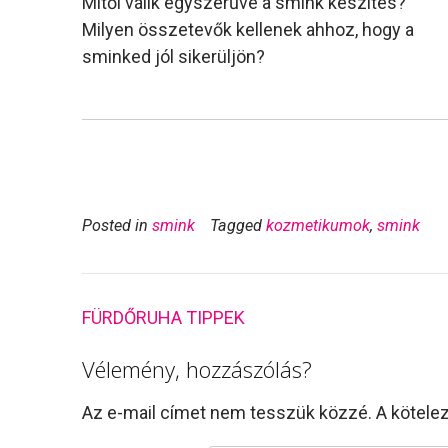
Mitől válik egyszerűvé a smink készítés?
Milyen összetevők kellenek ahhoz, hogy a
sminked jól sikerüljön?
Posted in
smink
Tagged
kozmetikumok
,
smink
Post
FÜRDŐRUHA TIPPEK
navigation
Vélemény, hozzászólás?
Az e-mail címet nem tesszük közzé.
A kötel