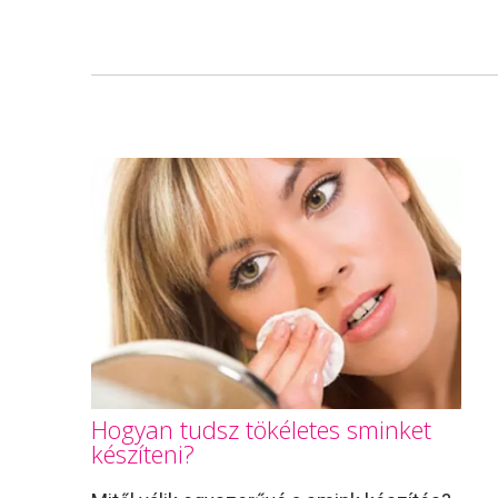
Hogyan tudsz tökéletes sminket
készíteni?