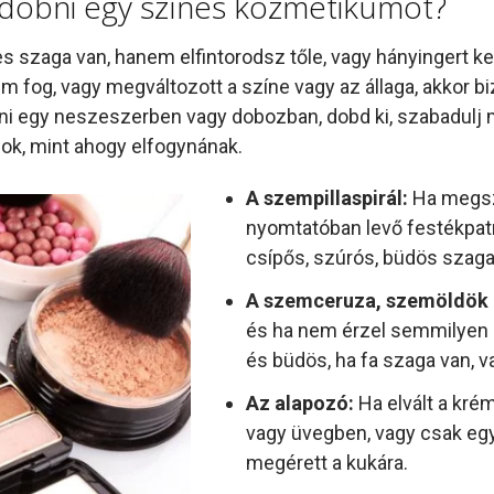
idobni egy színes kozmetikumot?
szaga van, hanem elfintorodsz tőle, vagy hányingert kel
 nem fog, vagy megváltozott a színe vagy az állaga, akk
ni egy neszeszerben vagy dobozban, dobd ki, szabadulj m
k, mint ahogy elfogynának.
A szempillaspirál:
Ha megsz
nyomtatóban levő festékpat
csípős, szúrós, büdös szaga
A szemceruza, szemöldök c
és ha nem érzel semmilyen s
és büdös, ha fa szaga van, 
Az alapozó:
Ha elvált a kré
vagy üvegben, vagy csak eg
megérett a kukára.