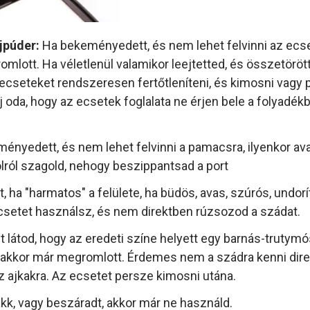
éjpúder:
Ha bekeményedett, és nem lehet felvinni az ecs
lott. Ha véletlenül valamikor leejtetted, és összetörött
cseteket rendszeresen fertőtleníteni, és kimosni vagy p
j oda, hogy az ecsetek foglalata ne érjen bele a folyadékb
ényedett, és nem lehet felvinni a pamacsra, ilyenkor ava
olról szagold, nehogy beszippantsad a port
 ha "harmatos" a felülete, ha büdös, avas, szúrós, undorí
setet használsz, és nem direktben rúzsozod a szádat.
zt látod, hogy az eredeti színe helyett egy barnás-trutymó
n, akkor már megromlott. Érdemes nem a szádra kenni dire
az ajkakra. Az ecsetet persze kimosni utána.
kk, vagy beszáradt, akkor már ne használd.