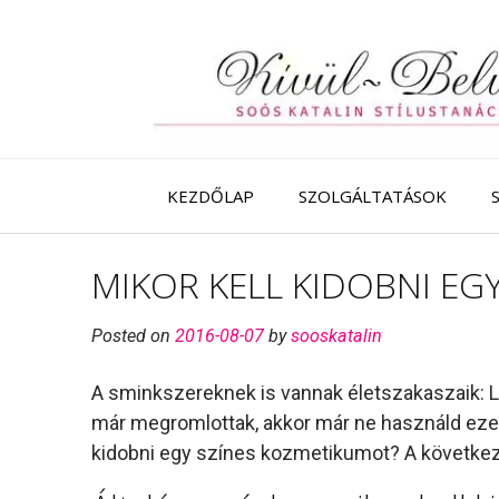
Skip
to
content
KEZDŐLAP
SZOLGÁLTATÁSOK
MIKOR KELL KIDOBNI EG
Posted on
2016-08-07
by
sooskatalin
A sminkszereknek is vannak életszakaszaik: L
már megromlottak, akkor már ne használd ezeke
kidobni egy színes kozmetikumot? A következ