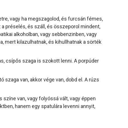
etre, vagy ha megszagolod, és furcsán fémes,
 a préselés, és száll, és összeporol mindent,
atikai alkoholban, vagy sebbenzinben, vagy
a, mert kilazulhatnak, és kihullhatnak a sörték
s, csípős szaga is szokott lenni. A porpúder
tó szaga van, akkor vége van, dobd el. A rúzs
s színe van, vagy folyóssá vált, vagy éppen
ktben, hanem egy spatulára levenni annyit,