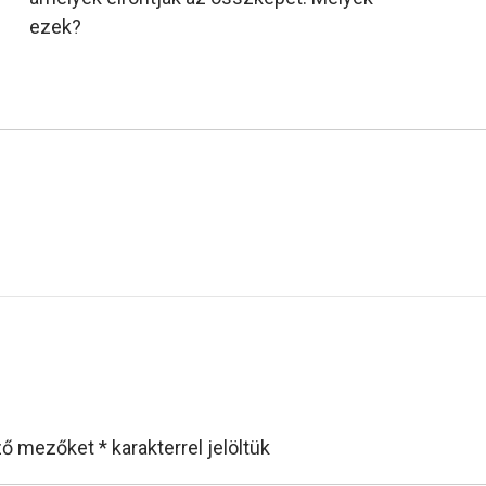
ezek?
ező mezőket
*
karakterrel jelöltük