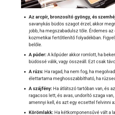
Az arcpír, bronzosító gyöngy, és szemh
savanykás büdös szagot érzel, akkor megrom
jobb, ha megszabadulsz tőle. Érdemes az e
kozmetikai fertőtlenítő folyadékban. Figyel
belőle.
A púder:
A kőpúder akkor romlott, ha bekem
büdössé válik, vagy összeáll. Ezt csak táv
A rúzs:
Ha ragad, ha nem fog, ha megolvadt,
élettartama meghosszabbítható, ha rúzsec
A szájfény:
Ha átlátszó tartóban van, és a
ragacsos lett, és avas, undorító szaga va
amennyi kell, és azt egy ecsettel felvinni 
Körömlakk:
Ha kétkomponensűvé vált a la