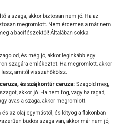
tő a szaga, akkor biztosan nem jó. Ha az
or biztosan megromlott. Nem érdemes a már nem
eg a bacifészektől! Általában sokkal
agolod, és még jó, akkor leginkább egy
ron szagára emlékeztet. Ha megromlott, akkor
 lesz, amitől visszahőkölsz.
eruza, és szájkontúr ceruza:
Szagold meg,
zagot, akkor jó. Ha nem fog, vagy ha ragad,
vagy avas a szaga, akkor megromlott.
m és az olaj egymástól, és lötyög a flakonban
yszerűen büdös szaga van, akkor már nem jó,