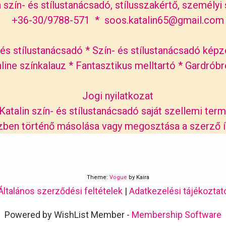
 szín- és stílustanácsadó, stílusszakértő, személyi s
+36-30/9788-571 * soos.katalin65@gmail.com
 és stílustanácsadó
*
Szín- és stílustanácsadó képz
line színkalauz
*
Fantasztikus melltartó
*
Gardrób
Jogi nyilatkozat
atalin szín- és stílustanácsadó saját szellemi term
en történő másolása vagy megosztása a szerző írá
Theme:
Vogue
by Kaira
Általános szerződési feltételek
|
Adatkezelési tájékoztat
Powered by WishList Member -
Membership Software