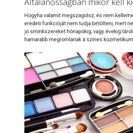
Általánosságban mikor kell k
Hogyha valamit megszagolsz, és nem kellemes 
eredeti funkcióját nem tudja betölteni, mert
jó sminkszereket hónapokig, vagy évekig tárol
hamarabb megromlanak a színes kozmetikumo