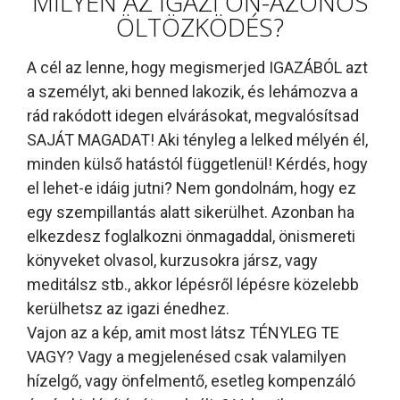
MILYEN AZ IGAZI ÖN-AZONOS
ÖLTÖZKÖDÉS?
A cél az lenne, hogy megismerjed IGAZÁBÓL azt
a személyt, aki benned lakozik, és lehámozva a
rád rakódott idegen elvárásokat, megvalósítsad
SAJÁT MAGADAT! Aki tényleg a lelked mélyén él,
minden külső hatástól függetlenül! Kérdés, hogy
el lehet-e idáig jutni? Nem gondolnám, hogy ez
egy szempillantás alatt sikerülhet. Azonban ha
elkezdesz foglalkozni önmagaddal, önismereti
könyveket olvasol, kurzusokra jársz, vagy
meditálsz stb., akkor lépésről lépésre közelebb
kerülhetsz az igazi énedhez.
Vajon az a kép, amit most látsz TÉNYLEG TE
VAGY? Vagy a megjelenésed csak valamilyen
hízelgő, vagy önfelmentő, esetleg kompenzáló