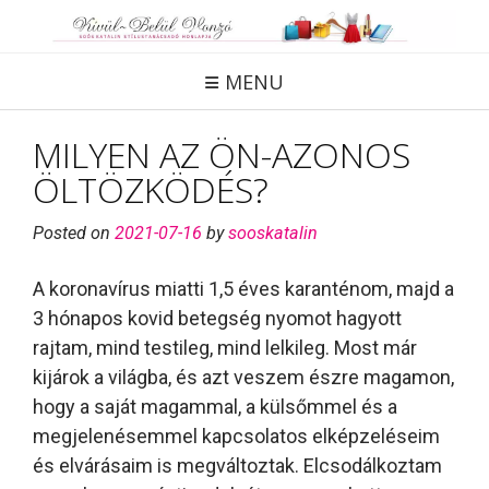
Skip
to
content
MENU
MILYEN AZ ÖN-AZONOS
ÖLTÖZKÖDÉS?
Posted on
2021-07-16
by
sooskatalin
A koronavírus miatti 1,5 éves karanténom, majd a
3 hónapos kovid betegség nyomot hagyott
rajtam, mind testileg, mind lelkileg. Most már
kijárok a világba, és azt veszem észre magamon,
hogy a saját magammal, a külsőmmel és a
megjelenésemmel kapcsolatos elképzeléseim
és elvárásaim is megváltoztak. Elcsodálkoztam