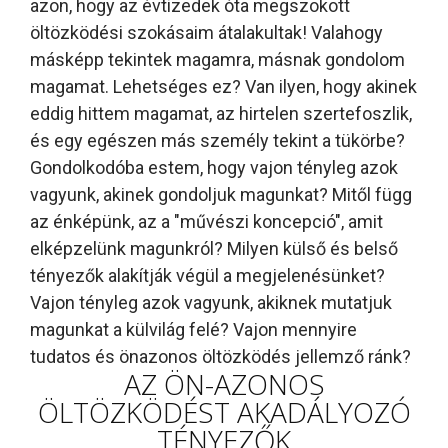
azon, hogy az évtizedek óta megszokott
öltözködési szokásaim átalakultak! Valahogy
másképp tekintek magamra, másnak gondolom
magamat. Lehetséges ez? Van ilyen, hogy akinek
eddig hittem magamat, az hirtelen szertefoszlik,
és egy egészen más személy tekint a tükörbe?
Gondolkodóba estem, hogy vajon tényleg azok
vagyunk, akinek gondoljuk magunkat? M
itől függ
az énképünk, az a "művészi koncepció", amit
elképzelünk magunkról? Milyen külső és belső
tényezők
alakítják végül a megjelenésünket?
Vajon tényleg azok vagyunk, akiknek mutatjuk
magunkat a külvilág felé? Vajon mennyire
tudatos és önazonos öltözködés jellemző ránk?
AZ ÖN-AZONOS
ÖLTÖZKÖDÉST AKADÁLYOZÓ
TÉNYEZŐK