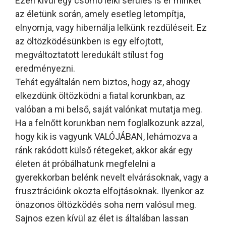
Ezen kívül egy csomó lelki sérülés is ér minket
az életünk során, amely esetleg letompítja,
elnyomja, vagy hibernálja lelkünk rezdüléseit. Ez
az öltözködésünkben is egy elfojtott,
megváltoztatott leredukált stílust fog
eredményezni.
Tehát egyáltalán nem biztos, hogy az, ahogy
elkezdünk öltözködni a fiatal korunkban, az
valóban a mi belső, saját valónkat mutatja meg.
Ha a felnőtt korunkban nem foglalkozunk azzal,
hogy kik is vagyunk VALÓJÁBAN, lehámozva a
ránk rakódott külső rétegeket, akkor akár egy
életen át próbálhatunk megfelelni a
gyerekkorban belénk nevelt elvárásoknak, vagy a
frusztrációink okozta elfojtásoknak. Ilyenkor az
önazonos öltözködés soha nem valósul meg.
Sajnos ezen kívül az élet is általában lassan