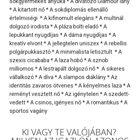
sokgyermekes anyuka * A divatozó Glamour lány
* A kitartott nő * A sokdiplomás ellenálló
értelmiségi * A kifinomult elegáns * A multinál
dolgozó irodista * A pláza bolti eladó * A
lepukkant nyugdíjas * A dáma nyugdíjas * A
kreatív elvont * A jellegtelen uniszex * A rebellis
polgárpukkasztó * A minimalista letisztult * A
szexis cicababa * A laza hobó * A sznob
milliomos * A lestrapált dolgozó nő * A sikeres
vállalkozó * A díva * A slampos diáklány * Az
identitás zavaros ötvenes * A kényelmes laza * A
reményt vesztett nő * Az igénytelen * A szedett-
vedett * A csinos, igényes nő * A romantikus * A
sportos vagány
KI VAGY TE VALÓJÁBAN?