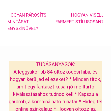
Post
HOGYAN PÁROSÍTS
HOGYAN VISELJ
navigation
MINTÁSAT
FARMERT STÍLUSOSAN?
EGYSZÍNŰVEL?
TUDÁSANYAGOK:
A leggyakoribb 84 öltözködési hiba, és
hogyan kerüljed el ezeket?
*
Minden titok,
amit egy fantasztikusan jó melltartó
kiválasztásához tudnod kell
*
Kapszula
gardrób, a kombinálható ruhatár
*
Hideg tél
online színkalauz
*
Hogyan öltözz az