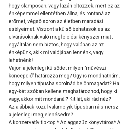
hogy slamposan, vagy lazán öltözzek, mert ez az
énképemmel ellentétben állna, és rontaná az
erőmet, végső soron az életben maradási
esélyeimet. Viszont a külső behatások és az
elvárásoknak való megfelelési kényszer miatt
egyáltalán nem biztos, hogy valóban az az
énképünk, akik mi valójában lennénk, vagy
lehetnénk!
Vajon a jelenlegi külsődet milyen "művészi
koncepció" határozza meg? Úgy is mondhatnám,
hogy milyen típusba sorolnád be önmagadat? Ha
egy-két szóban kellene meghatároznod, hogy ki
vagy, akkor mit mondanál? Kit lát, aki rád néz?
Az alábbiak közül valamelyik típusban ráismersz
a jelenlegi megjelenésedre?
A konzervatív tip-top * Az aggszűz könyvtáros* A