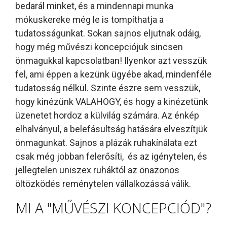
bedarál minket, és a mindennapi munka
mókuskereke még le is tompíthatja a
tudatosságunkat. Sokan sajnos eljutnak odáig,
hogy még művészi koncepciójuk sincsen
önmagukkal kapcsolatban! Ilyenkor azt vesszük
fel, ami éppen a kezünk ügyébe akad, mindenféle
tudatosság nélkül. Szinte észre sem vesszük,
hogy kinézünk VALAHOGY, és hogy a kinézetünk
üzenetet hordoz a külvilág számára. Az énkép
elhalványul, a belefásultság hatására elveszítjük
önmagunkat. Sajnos a plázák ruhakínálata ezt
csak még jobban felerősíti, és az igénytelen, és
jellegtelen uniszex ruháktól az önazonos
öltözködés reménytelen vállalkozássá válik.
MI A "MŰVÉSZI KONCEPCIÓD"?