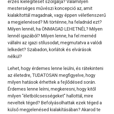
érzés kielégítését szolgálja? Valamilyen
mesterséges művészi koncepció az, amit
kialakítottál magadnak, vagy éppen véletlenszerű
a megjelenésed? Mi történne, ha feladnád ezt?
Milyen lennél, ha ÖNMAGAD LEHETNÉL? Milyen
lennél igazából? Milyen lenne, ha fel mernéd
vállalni az igazi stílusodat, megmutatva a valódi
lelkedet? Szabadon, korlátok és elvárások
nélkül?
Lehet, hogy érdemes lenne leülni, és rátekinteni
az életedre, TUDATOSAN megfigyelve, hogy
milyen hatások érhettek a fejlődésed során.
Érdemes lenne leírni, megkeresni, hogy kitől
milyen "életbölcsességeket" hallottál, mire
neveltek téged? Befolyásolhattak ezek téged a
külső megjelenésed kialakításában? Akarod te