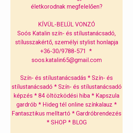
életkorodnak megfelelően?
KÍVÜL-BELÜL VONZÓ
Soós Katalin szín- és stílustanácsadó,
stílusszakértő, személyi stylist honlapja
+36-30/9788-571 *
soos.katalin65@gmail.com
Szín- és stílustanácsadás
*
Szín- és
stílustanácsadó
*
Szín- és stílustanácsadó
képzés
*
84 öltözködési hiba
*
Kapszula
gardrób
*
Hideg tél online színkalauz
*
Fantasztikus melltartó
*
Gardróbrendezés
*
SHOP
*
BLOG