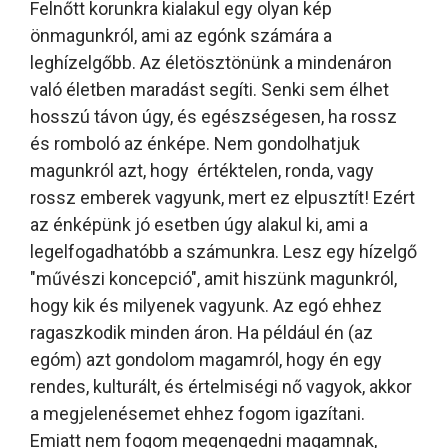
Felnőtt korunkra kialakul egy olyan kép
önmagunkról, ami az egónk számára a
leghízelgőbb. Az életösztönünk a mindenáron
való életben maradást segíti. Senki sem élhet
hosszú távon úgy, és egészségesen, ha rossz
és romboló az énképe. Nem gondolhatjuk
magunkról azt, hogy értéktelen, ronda, vagy
rossz emberek vagyunk, mert ez elpusztít! Ezért
az énképünk jó esetben úgy alakul ki, ami a
legelfogadhatóbb a számunkra. Lesz egy hízelgő
"művészi koncepció", amit hiszünk magunkról,
hogy kik és milyenek vagyunk. Az egó ehhez
ragaszkodik minden áron. Ha például én (az
egóm) azt gondolom magamról, hogy én egy
rendes, kulturált, és értelmiségi nő vagyok, akkor
a megjelenésemet ehhez fogom igazítani.
Emiatt nem fogom megengedni magamnak,