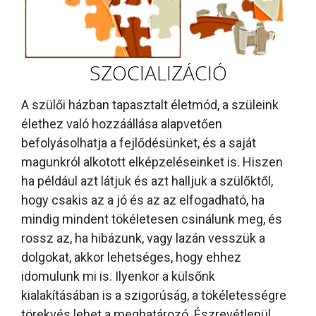
SZOCIALIZÁCIÓ
A szülői házban tapasztalt életmód, a szüleink
élethez való hozzáállása alapvetően
befolyásolhatja a fejlődésünket, és a saját
magunkról alkotott elképzeléseinket is. Hiszen
ha például azt látjuk és azt halljuk a szülőktől,
hogy csakis az a jó és az az elfogadható, ha
mindig mindent tökéletesen csinálunk meg, és
rossz az, ha hibázunk, vagy lazán vesszük a
dolgokat, akkor lehetséges, hogy ehhez
idomulunk mi is. Ilyenkor a külsőnk
kialakításában is a szigorúság, a tökéletességre
törekvés lehet a meghatározó. Észrevétlenül