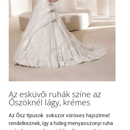
Az esküvői ruhák színe az
Őszöknél lágy, krémes
Az Ősz típusok sokszor vöröses hajszínnel
rendelkeznek, így a hideg menyasszonyi ruha