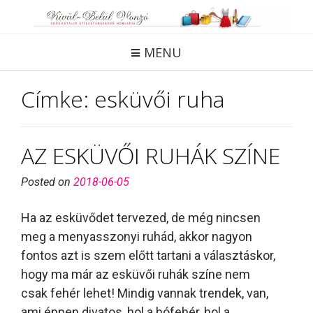
Skip
to
content
MENU
Címke:
esküvői ruha
AZ ESKÜVŐI RUHÁK SZÍNE
Posted on
2018-06-05
Ha az esküvődet tervezed, de még nincsen
meg a menyasszonyi ruhád, akkor nagyon
fontos azt is szem előtt tartani a választáskor,
hogy ma már az esküvői ruhák színe nem
csak fehér lehet! Mindig vannak trendek, van,
ami éppen divatos, hol a hófehér, hol a