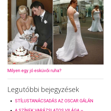
Milyen egy jó esküvői ruha?
Legutóbbi bejegyzések
STÍLUSTANÁCSADÁS AZ OSCAR GÁLÁN
A SZÍNEK VARÁZSLATOS VILÁGA –