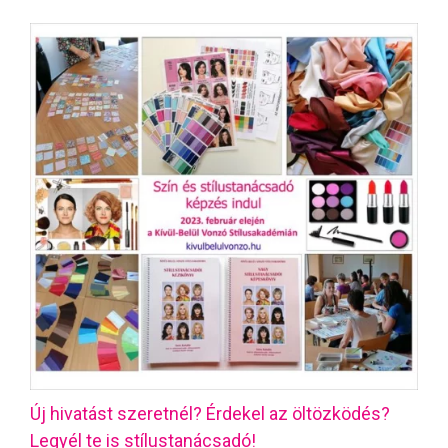
Új hivatást szeretnél? Érdekel az öltözködés?
Legyél te is stílustanácsadó!