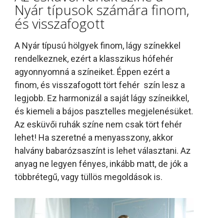
Nyár típusok számára finom,
és visszafogott
A Nyár típusú hölgyek finom, lágy színekkel
rendelkeznek, ezért a klasszikus hófehér
agyonnyomná a színeiket. Éppen ezért a
finom, és visszafogott tört fehér szín lesz a
legjobb. Ez harmonizál a saját lágy színeikkel,
és kiemeli a bájos pasztelles megjelenésüket.
Az esküvői ruhák színe nem csak tört fehér
lehet! Ha szeretné a menyasszony, akkor
halvány babarózsaszínt is lehet választani. Az
anyag ne legyen fényes, inkább matt, de jók a
többrétegű, vagy tüllös megoldások is.