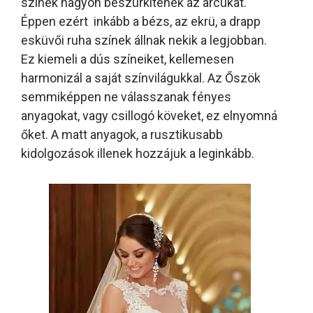
színek nagyon beszürkítenék az arcukat.
Éppen ezért inkább a bézs, az ekrü, a drapp
esküvői ruha színek állnak nekik a legjobban.
Ez kiemeli a dús színeiket, kellemesen
harmonizál a saját színvilágukkal. Az Őszök
semmiképpen ne válasszanak fényes
anyagokat, vagy csillogó köveket, ez elnyomná
őket. A matt anyagok, a rusztikusabb
kidolgozások illenek hozzájuk a leginkább.