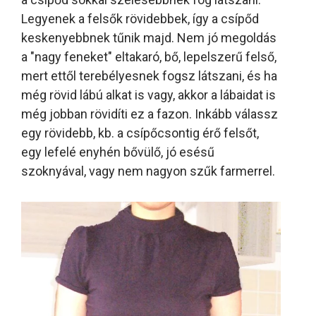
Legyenek a felsők rövidebbek, így a csípőd
keskenyebbnek tűnik majd. Nem jó megoldás
a "nagy feneket" eltakaró, bő, lepelszerű felső,
mert ettől terebélyesnek fogsz látszani, és ha
még rövid lábú alkat is vagy, akkor a lábaidat is
még jobban rövidíti ez a fazon. Inkább válassz
egy rövidebb, kb. a csípőcsontig érő felsőt,
egy lefelé enyhén bővülő, jó esésű
szoknyával, vagy nem nagyon szűk farmerrel.