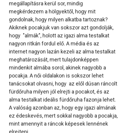
megállapításra kerül sor, mindig
megkérdezem a hölgyektől, hogy mit
gondolnak, hogy milyen alkatba tartoznak?
Akiknek pocakjuk van sokszor azt gondolják,
hogy "almák", holott az igazi alma testalkat
nagyon ritkán fordul elő. A média és az
internet nagyon lazán kezeli az alma testalkat
meghatározását, mert tulajdonképpen
mindenkit almába sorol, akinek nagyobb a
pocakja. A női oldalakon is sokszor lehet
tanácsokat olvasni, hogy az elől dúsan ráncolt
fürdőruha milyen jól elrejti a pocakot, és az
alma testalkat ideális fürdőruha fazonja lehet.
A valóság azonban az, hogy egy igazi almának
ez édeskevés, mert sokkal nagyobb a pocakja,
mint amennyit a ráncok képesek lennének
elrejteni