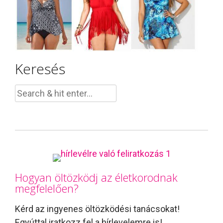
Keresés
Hogyan öltözködj az életkorodnak
megfelelően?
Kérd az ingyenes öltözködési tanácsokat!
Egyúttal iratkozz fel a hírlevelemre is!