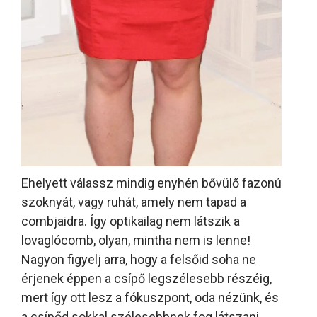
Ehelyett válassz mindig enyhén bővülő fazonú
szoknyát, vagy ruhát, amely nem tapad a
combjaidra. Így optikailag nem látszik a
lovaglócomb, olyan, mintha nem is lenne!
Nagyon figyelj arra, hogy a felsőid soha ne
érjenek éppen a csípő legszélesebb részéig,
mert így ott lesz a fókuszpont, oda nézünk, és
a csípőd sokkal szélesebbnek fog látszani.