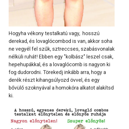
Hogyha vékony testalkatú vagy, hosszú
derekad, és lovaglócombod is van, akkor soha
ne vegyél fel szűk, sztreccses, szabásvonalak
nélküli ruhát! Ebben egy "kolbász" leszel csak,
hepehupákkal, és a lovaglócomb is nagyon ki
fog dudorodni. Törekedj inkább arra, hogy a
derék részt kihangsúlyozd övvel, és egy
bővülő szoknyával a homokóra alkatot alakítsd
ki.