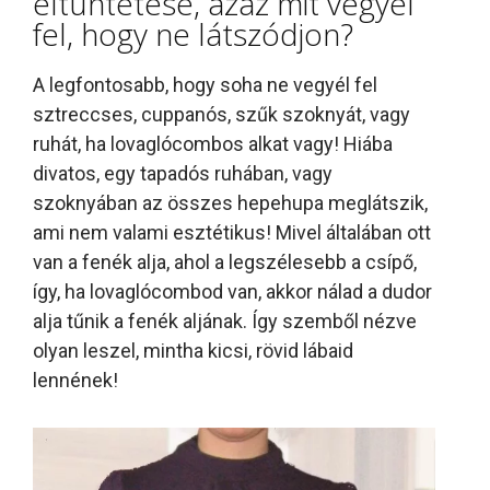
eltüntetése, azaz mit vegyél
fel, hogy ne látszódjon?
A legfontosabb, hogy soha ne vegyél fel
sztreccses, cuppanós, szűk szoknyát, vagy
ruhát, ha lovaglócombos alkat vagy! Hiába
divatos, egy tapadós ruhában, vagy
szoknyában az összes hepehupa meglátszik,
ami nem valami esztétikus! Mivel általában ott
van a fenék alja, ahol a legszélesebb a csípő,
így, ha lovaglócombod van, akkor nálad a dudor
alja tűnik a fenék aljának. Így szemből nézve
olyan leszel, mintha kicsi, rövid lábaid
lennének!