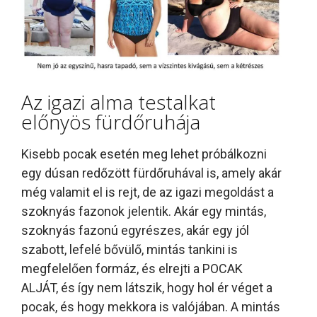
Az igazi alma testalkat
előnyös fürdőruhája
Kisebb pocak esetén meg lehet próbálkozni
egy dúsan redőzött fürdőruhával is, amely akár
még valamit el is rejt, de az igazi megoldást a
szoknyás fazonok jelentik. Akár egy mintás,
szoknyás fazonú egyrészes, akár egy jól
szabott, lefelé bővülő, mintás tankini is
megfelelően formáz, és elrejti a POCAK
ALJÁT, és így nem látszik, hogy hol ér véget a
pocak, és hogy mekkora is valójában. A mintás