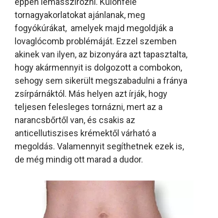
éppen lemasszírozni. Különféle
tornagyakorlatokat ajánlanak, meg
fogyókúrákat, amelyek majd megoldják a
lovaglócomb problémáját. Ezzel szemben
a
kinek van ilyen, az bizonyára azt tapasztalta,
hogy akármennyit is dolgozott a combokon,
sehogy sem sikerült megszabadulni a fránya
zsírpárnáktól. Más helyen azt írják, hogy
teljesen felesleges tornázni, mert az a
narancsbőrtől van, és csakis az
anticellutiszises krémektől várható a
megoldás. Valamennyit segíthetnek ezek is,
de még mindig ott marad a dudor.