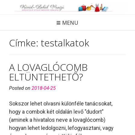
Skip
to
content
MENU
Címke:
testalkatok
A LOVAGLÓCOMB
ELTÜNTETHETŐ?
Posted on
2018-04-25
Sokszor lehet olvasni különféle tanácsokat,
hogy a combok két oldalán levő "dudort"
(aminek a hivatalos neve a lovaglócomb)
hogyan lehet ledolgozni, lefogyasztani, vagy