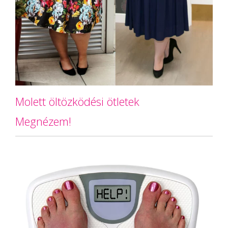
Molett öltözködési ötletek
Megnézem!