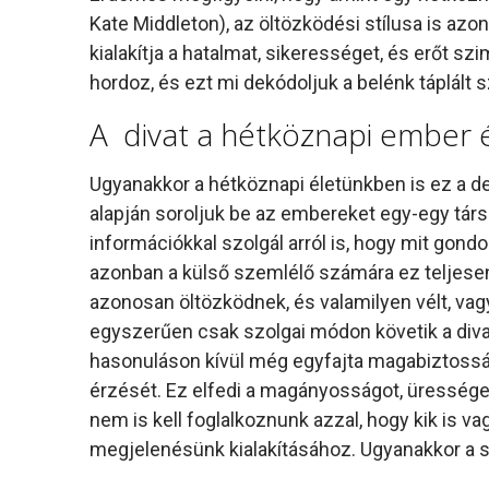
Kate Middleton), az öltözködési stílusa is azo
kialakítja a hatalmat, sikerességet, és erőt sz
hordoz, és ezt mi dekódoljuk a belénk táplált s
A divat a hétköznapi ember 
Ugyanakkor a hétköznapi életünkben is ez a d
alapján soroljuk be az embereket egy-egy társ
információkkal szolgál arról is, hogy mit gon
azonban a külső szemlélő számára ez teljese
azonosan öltözködnek, és valamilyen vélt, vag
egyszerűen csak szolgai módon követik a diva
hasonuláson kívül még egyfajta magabiztosság
érzését. Ez elfedi a magányosságot, ürességet,
nem is kell foglalkoznunk azzal, hogy kik is v
megjelenésünk kialakításához. Ugyanakkor a si