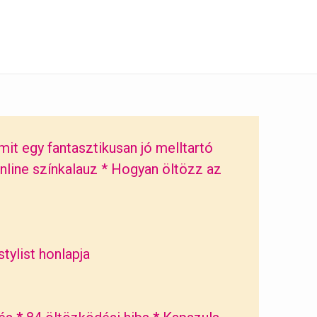
mit egy fantasztikusan jó melltartó
nline színkalauz
*
Hogyan öltözz az
tylist honlapja