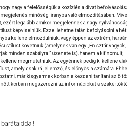
hogy nagy a felelősségük a közízlés a divat befolyásolás
a megjelenés minőségi irányba való elmozdításában. Mive
 ezért legalább amikor megjelennek a nagy nyilvánosság 
tílust képviselniük. Ezzel lehetne talán befolyásolni a hé
nyba kellene elmozdulniuk, vagy éppen az extrém, harsán
 stílust követniük (amelynek van egy „Én sztár vagyok,
k minden szabályra ” üzenete is), hanem a kifinomult,
 kellene megmutatniuk. Az egyénnek pedig ki kellene alak
ust, amely csak rá jellemző, és előnyös a számára. Ehh
toztatni, már kisgyermek korban elkezdeni tanítani az öl
őtt korban megszerezni az információkat a szakértőktől
 barátaiddal!