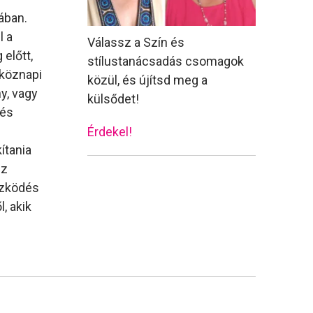
ában.
l a
Válassz a Szín és
előtt,
stílustanácsadás csomagok
tköznapi
közül, és újítsd meg a
y, vagy
külsődet!
 és
Érdekel!
ítania
ez
tözködés
, akik