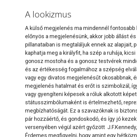
A lookizmus
A külső megjelenés ma mindennél fontosabb l
előnyös a megjelenésünk, akkor jobb állást és 
pillanataiban is megtaláljuk ennek az alapjai
kaphatja meg a királyfit, ha szép a ruhája, kic
gonosz mostoha és a gonosz testvérek mindig 
és az értékesség fogalmához a szépség elvál
vagy egy divatos megjelenésűt okosabbnak, é
megjelenés hatalmat és erőt is szimbolizál, íg
vagy gyengíteni képesek a róluk alkotott képet
státusszimbólumaként is értelmezhető, repreze
megbízhatóságát. Ez a szavazóknak is biztonsá
pár hozzáértő, és gondoskodó, és így jó keze
versenyében végül azért győzött J.F.Kennedy
Érdemes megfigyelni, hogy amint egy hétközna