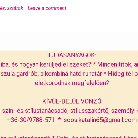
dés
,
sztárok
Leave a comment
TUDÁSANYAGOK:
iba, és hogyan kerüljed el ezeket?
*
Minden titok, a
szula gardrób, a kombinálható ruhatár
*
Hideg tél o
életkorodnak megfelelően?
KÍVÜL-BELÜL VONZÓ
 szín- és stílustanácsadó, stílusszakértő, személyi s
+36-30/9788-571 * soos.katalin65@gmail.com