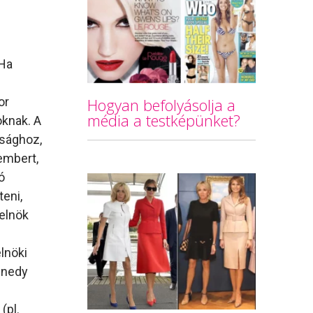
 Ha
i
Hogyan befolyásolja a
or
média a testképünket?
oknak. A
ósághoz,
embert,
ó
teni,
 elnök
lnöki
nnedy
(pl.