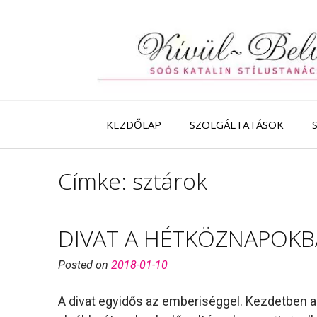
Skip
to
content
KEZDŐLAP
SZOLGÁLTATÁSOK
Címke:
sztárok
DIVAT A HÉTKÖZNAPOK
Posted on
2018-01-10
A divat egyidős az emberiséggel. Kezdetben a d