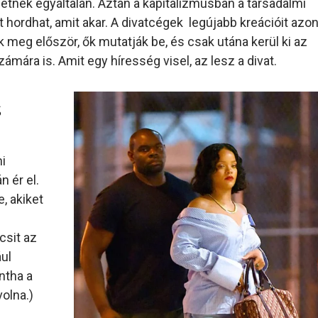
lhetnek egyáltalán. Aztán a kapitalizmusban a társadalmi
 hordhat, amit akar. A divatcégek legújabb kreációit az
k meg először, ők mutatják be, és csak utána kerül ki az
mára is. Amit egy híresség visel, az lesz a divat.
s
i
n ér el.
, akiket
csit az
ául
ntha a
olna.)
z