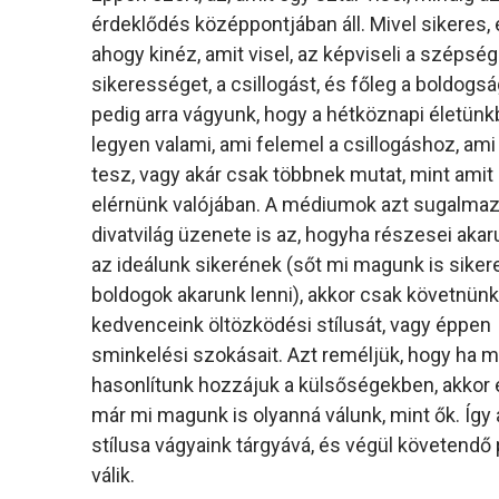
érdeklődés középpontjában áll. Mivel sikeres, 
ahogy kinéz, amit visel, az képviseli a szépség
sikerességet, a csillogást, és főleg a boldogs
pedig arra vágyunk, hogy a hétköznapi életünk
legyen valami, ami felemel a csillogáshoz, ami
tesz, vagy akár csak többnek mutat, mint amit 
elérnünk valójában. A médiumok azt sugalmaz
divatvilág üzenete is az, hogyha részesei akar
az ideálunk sikerének (sőt mi magunk is sike
boldogok akarunk lenni), akkor csak követnünk
kedvenceink öltözködési stílusát, vagy éppen
sminkelési szokásait. Azt reméljük, hogy ha m
hasonlítunk hozzájuk a külsőségekben, akkor e
már mi magunk is olyanná válunk, mint ők. Így 
stílusa vágyaink tárgyává, és végül követendő
válik.