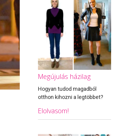
Megújulás házilag
Hogyan tudod magadból
otthon kihozni a legtöbbet?
Elolvasom!