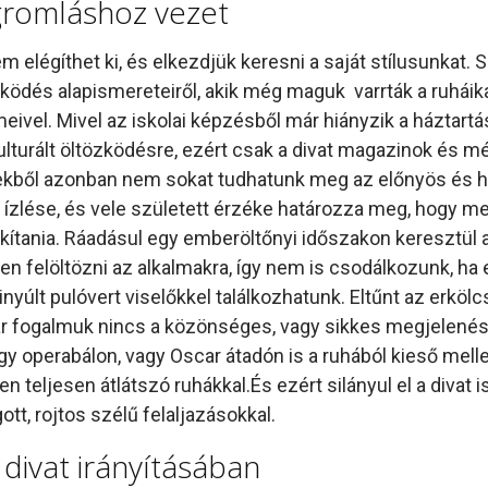
gromláshoz vezet
m elégíthet ki, és elkezdjük keresni a saját stílusunkat. 
ödés alapismereteiről, akik még maguk varrták a ruháika
eivel. Mivel az iskolai képzésből már hiányzik a háztartá
kulturált öltözködésre, ezért csak a divat magazinok és 
zekből azonban nem sokat tudhatunk meg az előnyös és 
t ízlése, és vele született érzéke határozza meg, hogy m
kítania. Ráadásul egy emberöltőnyi időszakon keresztül 
en felöltözni az alkalmakra, így nem is csodálkozunk, ha
yúlt pulóvert viselőkkel találkozhatunk. Eltűnt az erkölc
 már fogalmuk nincs a közönséges, vagy sikkes megjelenés
y operabálon, vagy Oscar átadón is a ruhából kieső melle
teljesen átlátszó ruhákkal.És ezért silányul el a divat is,
gott, rojtos szélű felaljazásokkal.
divat irányításában