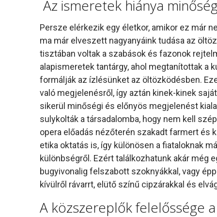
Az ismeretek hiánya minősé
Persze elérkezik egy életkor, amikor ez már ne
ma már elveszett nagyanyáink tudása az öltözk
tisztában voltak a szabások és fazonok rejtelm
alapismeretek tantárgy, ahol megtanítottak a 
formálják az ízlésünket az öltözködésben. E
való megjelenésről, így aztán kinek-kinek sajá
sikerül minőségi és előnyös megjelenést kiala
sulykolták a társadalomba, hogy nem kell szép
opera előadás nézőterén szakadt farmert és kin
etika oktatás is, így különösen a fiataloknak
különbségről. Ezért találkozhatunk akár még eg
bugyivonalig felszabott szoknyákkal, vagy éppen 
kívülről rávarrt, elütő színű cipzárakkal és elvá
A közszereplők felelőssége a 