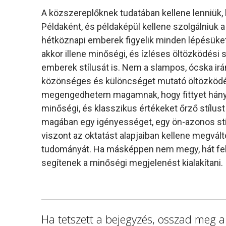
A közszereplőknek tudatában kellene lenniük, 
Példaként, és példaképül kellene szolgálniuk 
hétköznapi emberek figyelik minden lépésüket,
akkor illene minőségi, és ízléses öltözködési s
emberek stílusát is. Nem a slampos, ócska irá
közönséges és különcséget mutató öltözködési
megengedhetem magamnak, hogy fittyet hányja
minőségi, és klasszikus értékeket őrző stílust
magában egy igényességet, egy ön-azonos stíl
viszont az oktatást alapjaiban kellene megvál
tudományát. Ha másképpen nem megy, hát feln
segítenek a minőségi megjelenést kialakítani.
Ha tetszett a bejegyzés, osszad meg a