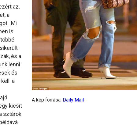
ezért az,
et, a
ágot. Mi
ben is
 többé
sikerült
zák, és a
unk lenni
resek és
 kell a
ajd
A kép forrása:
Daily Mail
gy kicsit
a sztárok
 példává