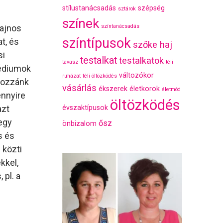
stílustanácsadás
szépség
sztárok
színek
Sajnos
színtanácsadás
színtípusok
t, és
szőke haj
si
testalkat
testalkatok
tavasz
téli
médiumok
változókor
ruházat
téli öltözködés
hozzánk
vásárlás
ékszerek
életkorok
életmód
ennyire
öltözködés
azt
évszaktípusok
 egy
ősz
önbizalom
s és
 közti
kkel,
 pl. a