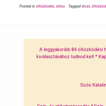
Posted in
öltözködés
,
stílus
Tagged
divat
,
öltözkö
A leggyakoribb 84 öltözködési h
kiválasztásához tudnod kell
*
Kap
Soós Katalin