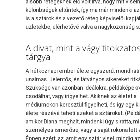
alsóbb rétegeknek elő volt írva, hogy mit vise
különbségek eltűntek, így ma már mindenki azt
is a sztárok és a vezető réteg képviselői kapjá
üzletekbe, elérhetővé válva a nagyközönség szá
A divat, mint a vágy titokzato
tárgya
A hétköznapi ember élete egyszerű, mondhatn
unalmas. Jelentős, és látványos sikereket ritká
Szüksége van azonban ideálokra, példaképekre
csodálhat, vagy irigyelhet. Akiknek az életét a
médiumokon keresztül figyelheti, és így egy ki
élete részévé teheti ezeket a sztárokat. (Péld
amikor Diana meghalt, mindenki úgy siratta, mi
személyes ismerőse, vagy a saját rokona lett v
Éppen ezért, az, amit egy sztár visel, mindig a