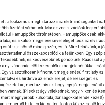
ett, a lookizmus meghatározza az életminőségünket is.
több fizetést várhatunk. Már a szocializációnk legkorább
t, például Hamupipőke történetében. Hamupipőke csak akk
si a lába, és a külső megjelenésével eleget tesz az elvárás
csúfak, a hősnő mindig szép, és jó. Mire felnövünk, a j
aszthatatlanul összekapcsolódik a fejünkben. Egy szép 
rtékesebbnek, és kedvesebbnek gondolunk. Ráadásul a j
y a nyilvánosság előtt szereplők a megjelenésükkel erősí
. Egy választékosan kifinomult megjelenésű first lady az
ntálva és hirdetve az elnök erejét, sikerességét, és
gérzetet ad, mert azt hiszik, hogy egy jó megjelenésű e
kben vannak. (Pl sokat úgy vélekednek, hogy Nixon és Ke
, mert megnyerőbb külső tulajdonságokkal rendelkezett)
pi emberből hirtelen kiemelten fontos közszereplő lesz 