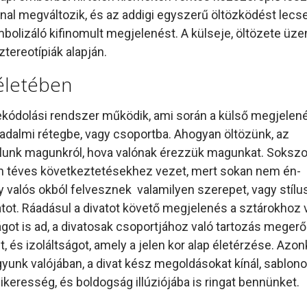
nnal megváltozik, és az addigi egyszerű öltözködést lecs
imbolizáló kifinomult megjelenést. A külseje, öltözete üze
ztereotípiák alapján.
életében
ekódolási rendszer működik, ami során a külső megjelen
adalmi rétegbe, vagy csoportba. Ahogyan öltözünk, az
dolunk magunkról, hova valónak érezzük magunkat. Sokszo
n téves következtetésekhez vezet, mert sokan nem én-
y valós okból felvesznek valamilyen szerepet, vagy stílus
tot. Ráadásul a divatot követő megjelenés a sztárokhoz 
ot is ad, a divatosak csoportjához való tartozás megerő
 és izoláltságot, amely a jelen kor alap életérzése. Azon
agyunk valójában, a divat kész megoldásokat kínál, sablono
keresség, és boldogság illúziójába is ringat bennünket.