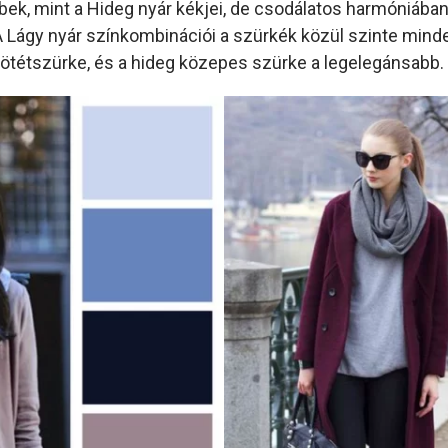
bbek, mint a Hideg nyár kékjei, de csodálatos harmóniáb
 A Lágy nyár színkombinációi a szürkék közül szinte mind
 sötétszürke, és a hideg közepes szürke a legelegánsabb.