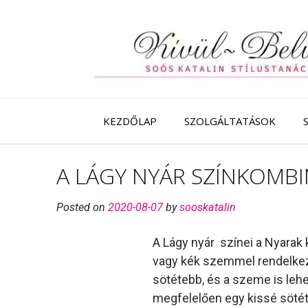
Skip
to
content
KEZDŐLAP
SZOLGÁLTATÁSOK
A LÁGY NYÁR SZÍNKOMBI
Posted on
2020-08-07
by
sooskatalin
A Lágy nyár színei a Nyarak 
vagy kék szemmel rendelkezik
sötétebb, és a szeme is lehe
megfelelően egy kissé sötét