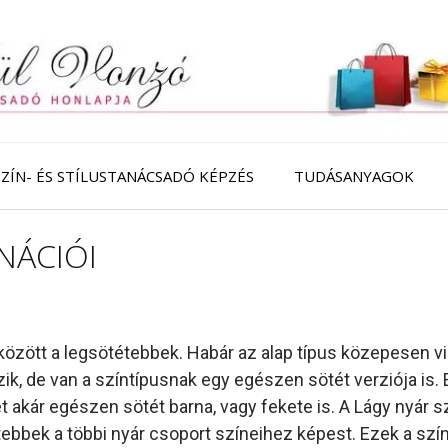
SZÍN- ÉS STÍLUSTANÁCSADÓ KÉPZÉS
TUDÁSANYAGOK
NÁCIÓI
között a legsötétebbek. Habár az alap típus közepesen vil
, de van a színtípusnak egy egészen sötét verziója is. E
t akár egészen sötét barna, vagy fekete is. A Lágy nyár 
ebbek a többi nyár csoport színeihez képest. Ezek a szí