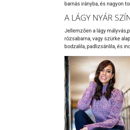
barnás irányba, és nagyon t
A LÁGY NYÁR SZ
Jellemzően a lágy mályvás,p
rózsabarna, vagy szürke alap
bodzalila, padlizsánlila, és in