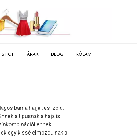
SHOP
ÁRAK
BLOG
RÓLAM
ágos barna hajjal, és zöld,
nnek a típusnak a haja is
színkombinációi ennek
nek egy kissé elmozdulnak a