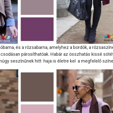
aóbarna, és a rózsabarna, amelyhez a bordók, a rózsaszí
 csodásan párosíthatóak. Habár az összhatás kissé sötét,
múgy seszínűnek hitt haja is életre kel a megfelelő színe