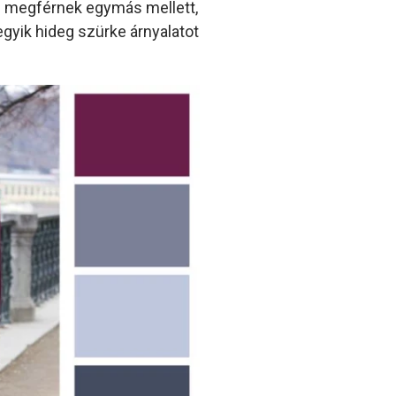
an megférnek egymás mellett,
egyik hideg szürke árnyalatot