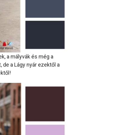
nek, a mályvák és még a
 de a Lágy nyár ezektől a
ktől!