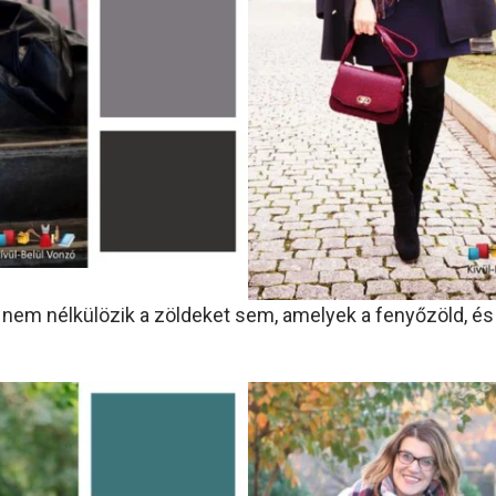
 nem nélkülözik a zöldeket sem, amelyek a fenyőzöld, és 