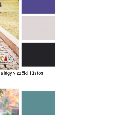
a lágy vízzöld füstös