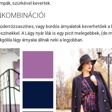
ompák, szürkével kevertek.
ÍNKOMBINÁCIÓI
úderrózsaszínes, vagy bordós árnyalatok keverhetőek a 
színekkel. A Lágy nyár lilái is egy picit melegebbek, (de
digólila lágy árnyalai állnak neki a legjobban.