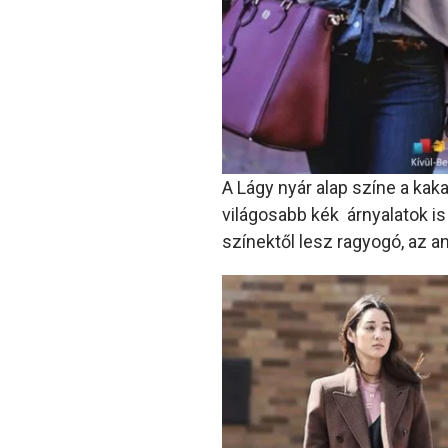
A Lágy nyár alap színe a kak
világosabb kék árnyalatok is
színektől lesz ragyogó, az a