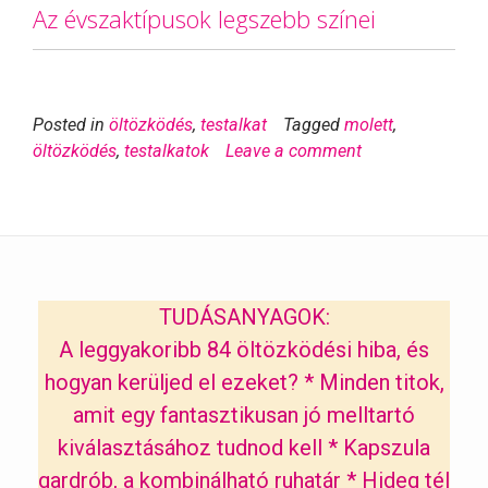
Az évszaktípusok legszebb színei
Posted in
öltözködés
,
testalkat
Tagged
molett
,
öltözködés
,
testalkatok
Leave a comment
TUDÁSANYAGOK:
A leggyakoribb 84 öltözködési hiba, és
hogyan kerüljed el ezeket?
*
Minden titok,
amit egy fantasztikusan jó melltartó
kiválasztásához tudnod kell
*
Kapszula
gardrób, a kombinálható ruhatár
*
Hideg tél