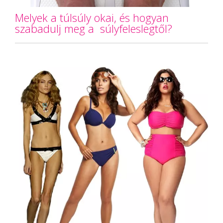
Melyek a túlsúly okai, és hogyan
szabadulj meg a súlyfeleslegtől?