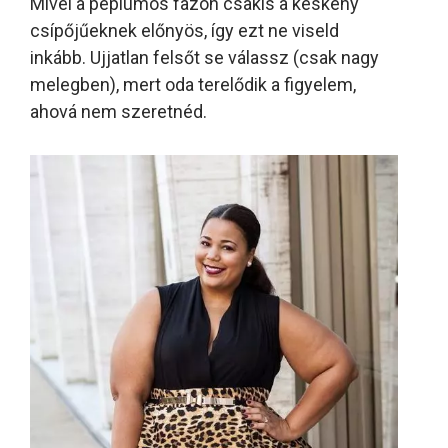
Mivel a peplumos fazon csakis a keskeny
csípőjűeknek előnyös, így ezt ne viseld
inkább. Ujjatlan felsőt se válassz (csak nagy
melegben), mert oda terelődik a figyelem,
ahová nem szeretnéd.