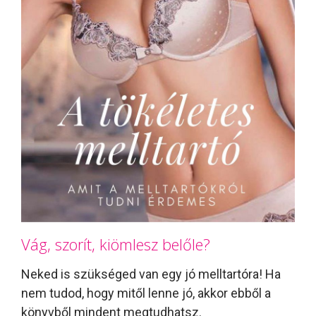
Vág, szorít, kiömlesz belőle?
Neked is szükséged van egy jó melltartóra! Ha
nem tudod, hogy mitől lenne jó, akkor ebből a
könyvből mindent megtudhatsz.