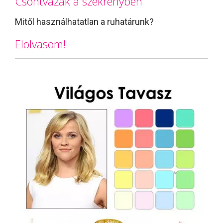
Csontvázak a szekrényben
Mitől használhatatlan a ruhatárunk?
Elolvasom!