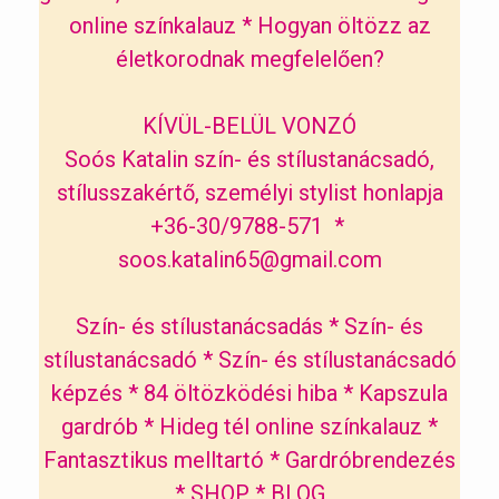
online színkalauz
*
Hogyan öltözz az
életkorodnak megfelelően?
KÍVÜL-BELÜL VONZÓ
Soós Katalin szín- és stílustanácsadó,
stílusszakértő, személyi stylist honlapja
+36-30/9788-571 *
soos.katalin65@gmail.com
Szín- és stílustanácsadás
*
Szín- és
stílustanácsadó
*
Szín- és stílustanácsadó
képzés
*
84 öltözködési hiba
*
Kapszula
gardrób
*
Hideg tél online színkalauz
*
Fantasztikus melltartó
*
Gardróbrendezés
*
SHOP
*
BLOG