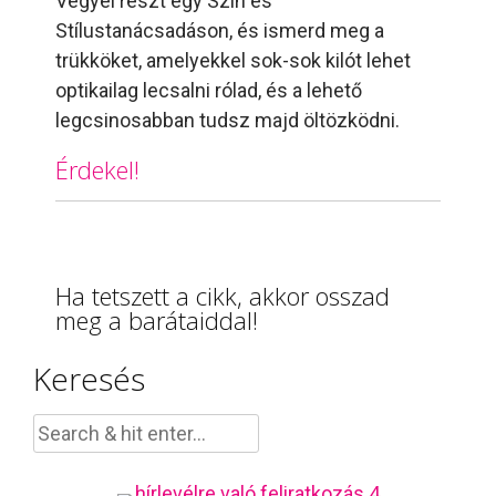
Vegyél részt egy Szín és
Stílustanácsadáson, és ismerd meg a
trükköket, amelyekkel sok-sok kilót lehet
optikailag lecsalni rólad, és a lehető
legcsinosabban tudsz majd öltözködni.
Érdekel!
Ha tetszett a cikk, akkor osszad
meg a barátaiddal!
Keresés